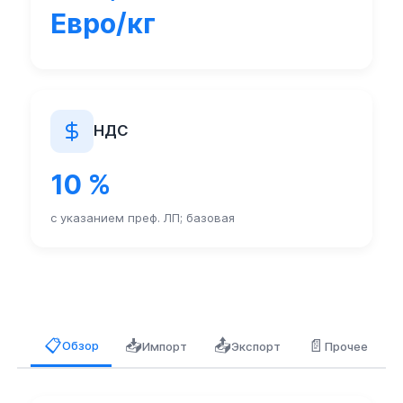
Евро/кг
НДС
10 %
с указанием преф. ЛП; базовая
📥
📤
📄
📋
Обзор
Импорт
Экспорт
Прочее