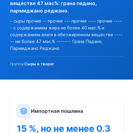
Разреш. прочие:
нет (базовая)
веществе 47 мас%: грана падано,
Прочие особености:
пармиджано реджано.
Запреты (другие страны):
нет
- сыры прочие -- прочие --- прочие ---- прочие ----
Экспорт:
- с содержанием жира не более 40 мас.% и
Пошлина:
нет
содержанием влаги в обезжиренном веществе ----
Лицензирование:
нет
-- не более 47 мас.% ------- Грана Падано,
Разреш. прочие:
нет (базовая)
Пармиджано Реджано
Запреты (другие страны):
нет
Группа:
Сыры и творог
Импортная пошлина
15 %, но не менее 0.3