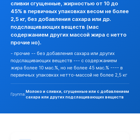
Разреш. прочие:
нет (базовая)
сливки сгущенные, жирностью от 10 до
Прочие особености:
45% в первичных упаковках весом не более
Запреты (другие страны):
нет
2,5 кг, без добавления сахара или др.
Экспорт:
подслащивающих веществ (мас
Пошлина:
нет
содержанием других массой жира с нетто
Лицензирование:
нет
прочие но).
Разреш. прочие:
нет (базовая)
- прочие -- без добавления сахара или других
Запреты (другие страны):
нет
подслащивающих веществ --- с содержанием
жира более 10 мас.%, но не более 45 мас.% ---- в
первичных упаковках нетто-массой не более 2,5 кг
Молоко и сливки, сгущенные или с добавлением
Группа:
сахара или других подслащивающих веществ