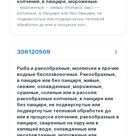
копчения, в панцире, мороженые.
- мороженые -- омары (Homarus spp.) ---
копченые, в панцире или без панциря, не
подвергнутые или подвергнутые тепловой
обработке до или в процессе коп...
306120509
Рыба и ракообразные, моллюски и прочие
водные беспозвоночные. Ракообразные,
в панцире или без панциря, живые,
свежие, охлажденные, мороженые,
сушеные, соленые или в рассоле;
ракообразные копченые, в панцире или
без панциря, не подвергнутые или
подвергнутые тепловой обработке до
или в процессе копчения; ракообразные в
панцире, сваренные на пару или в
кипящей воде, охлажденные или
неохлажденные, мороженые или