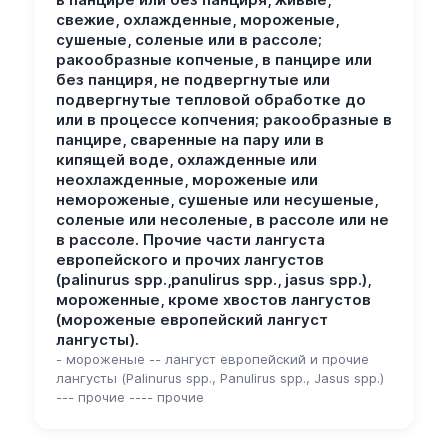
свежие, охлажденные, мороженые,
сушеные, соленые или в рассоле;
ракообразные копченые, в панцире или
без панциря, не подвергнутые или
подвергнутые тепловой обработке до
или в процессе копчения; ракообразные в
панцире, сваренные на пару или в
кипящей воде, охлажденные или
неохлажденные, мороженые или
немороженые, сушеные или несушеные,
соленые или несоленые, в рассоле или не
в рассоле. Прочие части лангуста
европейского и прочих лангустов
(palinurus spp.,panulirus spp., jasus spp.),
мороженные, кроме хвостов лангустов
(мороженые европейский лангуст
лангусты).
- мороженые -- лангуст европейский и прочие
лангусты (Palinurus spp., Panulirus spp., Jasus spp.)
--- прочие ---- прочие