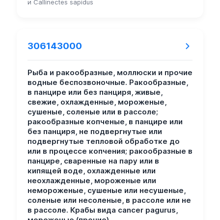
и Callinectes sapidus
306143000
Рыба и ракообразные, моллюски и прочие
водные беспозвоночные. Ракообразные,
в панцире или без панциря, живые,
свежие, охлажденные, мороженые,
сушеные, соленые или в рассоле;
ракообразные копченые, в панцире или
без панциря, не подвергнутые или
подвергнутые тепловой обработке до
или в процессе копчения; ракообразные в
панцире, сваренные на пару или в
кипящей воде, охлажденные или
неохлажденные, мороженые или
немороженые, сушеные или несушеные,
соленые или несоленые, в рассоле или не
в рассоле. Крабы вида cancer pagurus,
мороженые (прочие).