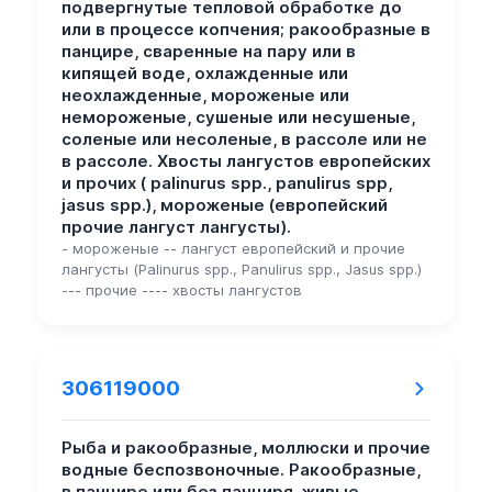
подвергнутые тепловой обработке до
или в процессе копчения; ракообразные в
панцире, сваренные на пару или в
кипящей воде, охлажденные или
неохлажденные, мороженые или
немороженые, сушеные или несушеные,
соленые или несоленые, в рассоле или не
в рассоле. Хвосты лангустов европейских
и прочих ( palinurus spp., panulirus spp,
jasus spp.), мороженые (европейский
прочие лангуст лангусты).
- мороженые -- лангуст европейский и прочие
лангусты (Palinurus spp., Panulirus spp., Jasus spp.)
--- прочие ---- хвосты лангустов
306119000
Рыба и ракообразные, моллюски и прочие
водные беспозвоночные. Ракообразные,
в панцире или без панциря, живые,