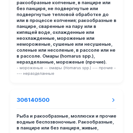
ракообразные копченые, в панцире или
без панциря, не подвергнутые или
подвергнутые тепловой обработке до
или в процессе копчения; ракообразные в
панцире, сваренные на пару или в
кипящей воде, охлажденные или
неохлажденные, мороженые или
немороженые, сушеные или несушеные,
соленые или несоленые, в рассоле или не
в рассоле. Омары (homarus spp.),
неразделанные, мороженые (прочие).
- мороженые -- омары (Homarus spp.) --- прочие -
--- неразделанные
306140500
Рыба и ракообразные, моллюски и прочие
водные беспозвоночные. Ракообразные,
в панцире или без панциря, живые,