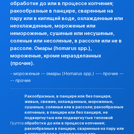
Разреш. прочие:
нет (базовая)
обработке до или в процессе копчения;
Прочие особености:
ракообразные в панцире, сваренные на
Запреты (другие страны):
нет (базовая)
пару или в кипящей воде, охлажденные или
Экспорт:
неохлажденные, мороженые или
Пошлина:
нет
немороженые, сушеные или несушеные,
Лицензирование:
нет (базовая)
соленые или несоленые, в рассоле или не в
Разреш. прочие:
нет (базовая)
рассоле. Омары (homarus spp.),
Запреты (другие страны):
нет (базовая)
мороженые, кроме неразделанных
(прочие).
- мороженые -- омары (Homarus spp.) --- прочие --
-- прочие
Ракообразные, в панцире или без панциря,
живые, свежие, охлажденные, мороженые,
сушеные, соленые или в рассоле; ракообразные
копченые, в панцире или без панциря, не
подвергнутые или подвергнутые тепловой
Группа:
обработке до или в процессе копчения;
ракообразные в панцире, сваренные на пару или
в кипящей воде, охлажденные или