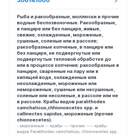
306141000
Рыба и ракообразные, моллюски и прочие
водные беспозвоночные. Ракообразные,
в панцире или без панциря, живые,
свежие, охлажденные, мороженые,
сушеные, соленые или в рассоле;
ракообразные копченые, в панцире или
без панциря, не подвергнутые или
подвергнутые тепловой обработке до
или в процессе копчения; ракообразные в
панцире, сваренные на пару или в
кипящей воде, охлажденные или
неохлажденные, мороженые или
немороженые, сушеные или несушеные,
соленые или несоленые, в рассоле или не
в рассоле. Крабы видов paralithodes
camchaticus,chhionoecetes spp. и
callinectes sapidus, мороженые (прочие
chionoecetes).
- мороженые -- крабы --- прочие ---- крабы
видов Paralithodes camchaticus, Chionoecetes spp.