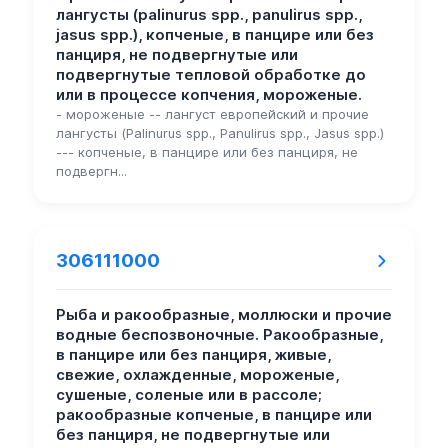
лангусты (palinurus spp., panulirus spp.,
jasus spp.), копченые, в панцире или без
панциря, не подвергнутые или
подвергнутые тепловой обработке до
или в процессе копчения, мороженые.
- мороженые -- лангуст европейский и прочие
лангусты (Palinurus spp., Panulirus spp., Jasus spp.)
--- копченые, в панцире или без панциря, не
подвергн...
306111000
Рыба и ракообразные, моллюски и прочие
водные беспозвоночные. Ракообразные,
в панцире или без панциря, живые,
свежие, охлажденные, мороженые,
сушеные, соленые или в рассоле;
ракообразные копченые, в панцире или
без панциря, не подвергнутые или