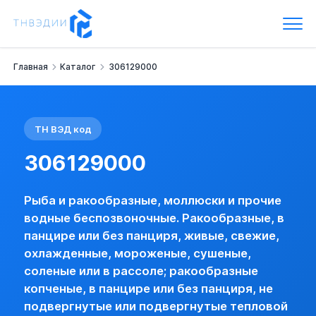
Код ТН ВЭД: 306129000
Рыба и ракообразные, моллюски и прочие водные беспозвон
Ракообразные, в панцире или без панциря, живые, свежие, 
Омары (homarus spp.), мороженые, кроме неразделанных (пр
Главная
Каталог
306129000
Наименование:
- мороженые -- омары (Homarus spp.) --- пр
Группа:
Ракообразные, в панцире или без панциря, живые, с
Импортная пошлина:
8 %
НДС:
10 %
ТН ВЭД код
Базовая информация
ОМАРЫ (HOMARUS SPP.), МОРОЖЕНЫЕ, КРОМЕ НЕРАЗДЕЛ
306129000
Импорт:
Пошлина:
8 %
Рыба и ракообразные, моллюски и прочие
Акциз:
нет
водные беспозвоночные. Ракообразные, в
НДС:
10 % (с указанием преф. ЛП) (базо
панцире или без панциря, живые, свежие,
Пошлина по стране:
есть
охлажденные, мороженые, сушеные,
Лицензирование:
нет
соленые или в рассоле; ракообразные
Преф. режим для РС:
да (базовая)
копченые, в панцире или без панциря, не
Преф. режим для НРС:
нет
Сертификация:
нет
подвергнутые или подвергнутые тепловой