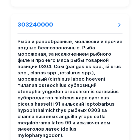
303240000
Рыба и ракообразные, моллюски и прочие
водные беспозвоночные. Рыба
мороженая, за исключением рыбного
филе и прочего мяса рыбы товарной
позиции 0304. Сом (pangasius spp., silurus
spp., clarias spp., ictalurus spp.),
мороженый (cirrhinus labeo hoeveni
тилапия osteochilus субпозиций
ctenopharyngodon oreochromis carassius
субпродуктов niloticus карп cyprinus
piceus hasselti 91 нильский leptobarbus
hypophthalmichthys рыбных 0303 за
channa пищевых anguilla угорь catla
megalobrama lates 99 и исключением
змееголов латес idellus
mylopharyngodon).