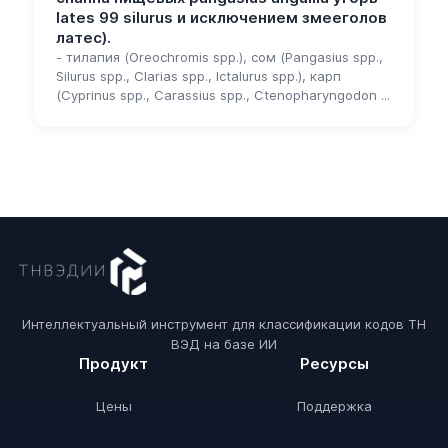
lates 99 silurus и исключением змееголов
латес).
- тилапия (Oreochromis spp.), сом (Pangasius spp.,
Silurus spp., Clarias spp., Ictalurus spp.), карп
(Cyprinus spp., Carassius spp., Ctenopharyngodon ...
Интеллектуальный инструмент для классификации кодов ТН
ВЭД на базе ИИ
Продукт
Ресурсы
Цены
Поддержка