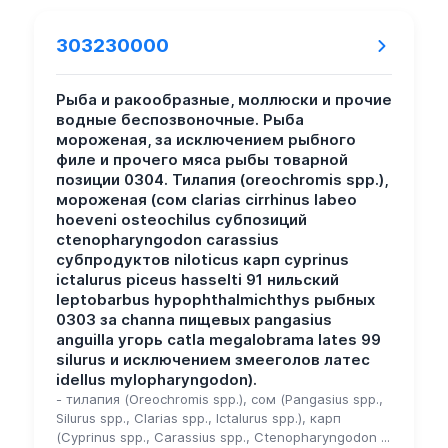
303230000
Рыба и ракообразные, моллюски и прочие
водные беспозвоночные. Рыба
мороженая, за исключением рыбного
филе и прочего мяса рыбы товарной
позиции 0304. Тилапия (oreochromis spp.),
мороженая (сом clarias cirrhinus labeo
hoeveni osteochilus субпозиций
ctenopharyngodon carassius
субпродуктов niloticus карп cyprinus
ictalurus piceus hasselti 91 нильский
leptobarbus hypophthalmichthys рыбных
0303 за channa пищевых pangasius
anguilla угорь catla megalobrama lates 99
silurus и исключением змееголов латес
idellus mylopharyngodon).
- тилапия (Oreochromis spp.), сом (Pangasius spp.,
Silurus spp., Clarias spp., Ictalurus spp.), карп
(Cyprinus spp., Carassius spp., Ctenopharyngodon ...