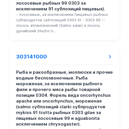
лососевые рыбных 99 0303 за
исключением 91 субпозиций пищевых).
- лососевые, за исключением пищевых рыбных
субпродуктов субпозиций 0303 91 - 0303 99 --
лосось атлантический (Salmo salar) и лосось
дунайский (Hucho h...
303141000
Рыба и ракообразные, моллюски и прочие
водные беспозвоночные. Рыба
мороженая, за исключением рыбного
филе и прочего мяса рыбы товарной
позиции 0304. Форель вида oncorhynchus
apache или oncorhynchus, мороженая
(salmo субпозиций clarki субпродуктов
mykiss 91 trutta рыбных 0303 gilae за
пищевых лососевые 99 и aguabonita
исключением chrysogaster).