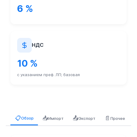
6 %
НДС
10 %
с указанием преф. ЛП; базовая
📥
📤
📄
📋
Обзор
Импорт
Экспорт
Прочее