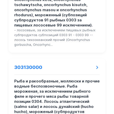
tschawytscha, oncorhynchus kisutch,
oncorhynchus masou и oncorhynchus
rhodurus), мороженный (субпозиций
субпродуктов 91 рыбных 0303 за
пищевых лососевые 99 исключением).
- лососевые, за исключением пищевых рыбных
субпродуктов субпозиций 0303 91 - 0303 99 --
лосось тихоокеанский прочий (Oncorhynchus
gorbuscha, Oncorhync...
303130000
Рыба и ракообразные, моллюски и прочие
водные беспозвоночные. Рыба
мороженая, за исключением рыбного
филе и прочего мяса рыбы товарной
позиции 0304. Лосось атлантический
(salmo salar) и лосось дунайский (hucho
hucho), мороженый (субпродуктов