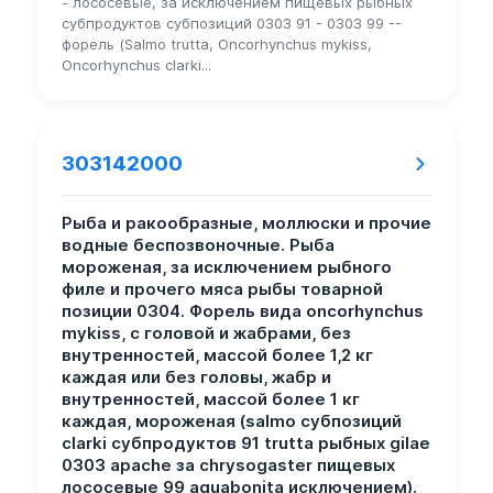
- лососевые, за исключением пищевых рыбных
субпродуктов субпозиций 0303 91 - 0303 99 --
форель (Salmo trutta, Oncorhynchus mykiss,
Oncorhynchus clarki...
303142000
Рыба и ракообразные, моллюски и прочие
водные беспозвоночные. Рыба
мороженая, за исключением рыбного
филе и прочего мяса рыбы товарной
позиции 0304. Форель вида oncorhynchus
mykiss, с головой и жабрами, без
внутренностей, массой более 1,2 кг
каждая или без головы, жабр и
внутренностей, массой более 1 кг
каждая, мороженая (salmo субпозиций
clarki субпродуктов 91 trutta рыбных gilae
0303 apache за chrysogaster пищевых
лососевые 99 aguabonita исключением).