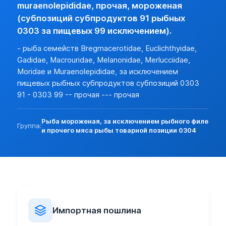
Разреш. прочие:
нет (базовая)
muraenolepididae, прочая, мороженая
Прочие особености:
(субпозиций субпродуктов 91 рыбных
Запреты (другие страны):
нет
0303 за пищевых 99 исключением).
Экспорт:
- рыба семейств Bregmacerotidae, Euclichthyidae,
Пошлина:
нет
Gadidae, Macrouridae, Melanonidae, Merlucciidae,
Лицензирование:
нет (базовая)
Moridae и Muraenolepididae, за исключением
Разреш. прочие:
нет (базовая)
пищевых рыбных субпродуктов субпозиций 0303
Запреты (другие страны):
нет (базовая)
91 - 0303 99 -- прочая --- прочая
Рыба мороженая, за исключением рыбного филе
Группа:
и прочего мяса рыбы товарной позиции 0304
Импортная пошлина