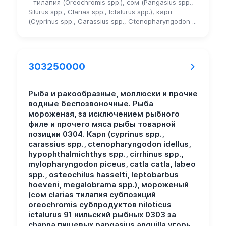
- тилапия (Oreochromis spp.), сом (Pangasius spp.,
Silurus spp., Clarias spp., Ictalurus spp.), карп
(Cyprinus spp., Carassius spp., Ctenopharyngodon ...
303250000
Рыба и ракообразные, моллюски и прочие
водные беспозвоночные. Рыба
мороженая, за исключением рыбного
филе и прочего мяса рыбы товарной
позиции 0304. Карп (cyprinus spp.,
carassius spp., ctenopharyngodon idellus,
hypophthalmichthys spp., cirrhinus spp.,
mylopharyngodon piceus, catla catla, labeo
spp., osteochilus hasselti, leptobarbus
hoeveni, megalobrama spp.), мороженый
(сом clarias тилапия субпозиций
oreochromis субпродуктов niloticus
ictalurus 91 нильский рыбных 0303 за
channa пищевых pangasius anguilla угорь