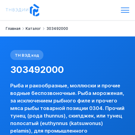
Код ТН ВЭД: 303492000
Рыба и ракообразные, моллюски и прочие водные беспозвон
Рыба мороженая, за исключением рыбного филе и прочего м
Прочий тунец (рода thunnus), скипджек, или тунец полосат
Главная
Каталог
303492000
Наименование:
- тунец (рода Thunnus), тунец полосатый (
Группа:
Рыба мороженая, за исключением рыбного филе и п
Импортная пошлина:
8 %
НДС:
10 %
ТН ВЭД код
Базовая информация
ПРОЧИЙ ТУНЕЦ (РОДА THUNNUS), СКИПДЖЕК, ИЛИ ТУНЕ
303492000
Импорт:
Пошлина:
8 %
Рыба и ракообразные, моллюски и прочие
Акциз:
нет
водные беспозвоночные. Рыба мороженая,
НДС:
10 % (с указанием преф. ЛП) (базо
за исключением рыбного филе и прочего
Пошлина по стране:
есть
мяса рыбы товарной позиции 0304. Прочий
Лицензирование:
нет (базовая)
тунец (рода thunnus), скипджек, или тунец
Преф. режим для РС:
да (базовая)
полосатый (euthynnus (katsuwonus)
Преф. режим для НРС:
нет
Сертификация:
нет
pelamis), для промышленного