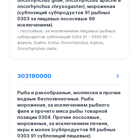
oncorhynchus gilae, oncorhynchus apache и
oncorhynchus chrysogaster), мороженая
(субпозиций субпродуктов 91 рыбных
0303 за пищевых лососевые 99
исключением).
- лососевые, за исключением пищевых рыбных
субпродуктов субпозиций 0303 91 - 0303 99 --
форель (Salmo trutta, Oncorhynchus mykiss,
Oncorhynchus clarki...
303190000
Рыба и ракообразные, моллюски и прочие
водные беспозвоночные. Рыба
мороженая, за исключением рыбного
филе и прочего мяса рыбы товарной
позиции 0304. Прочие лососевые,
мороженые, за исключением печени,
икры и молок (субпродуктов 99 рыбных
0303 91 субпозиций пищевых).