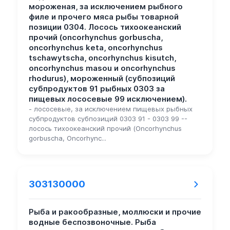
мороженая, за исключением рыбного
филе и прочего мяса рыбы товарной
позиции 0304. Лосось тихоокеанский
прочий (oncorhynchus gorbuscha,
oncorhynchus keta, oncorhynchus
tschawytscha, oncorhynchus kisutch,
oncorhynchus masou и oncorhynchus
rhodurus), мороженный (субпозиций
субпродуктов 91 рыбных 0303 за
пищевых лососевые 99 исключением).
- лососевые, за исключением пищевых рыбных
субпродуктов субпозиций 0303 91 - 0303 99 --
лосось тихоокеанский прочий (Oncorhynchus
gorbuscha, Oncorhync...
303130000
Рыба и ракообразные, моллюски и прочие
водные беспозвоночные. Рыба