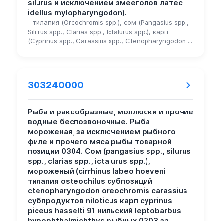
silurus и исключением змееголов латес
idellus mylopharyngodon).
- тилапия (Oreochromis spp.), сом (Pangasius spp.,
Silurus spp., Clarias spp., Ictalurus spp.), карп
(Cyprinus spp., Carassius spp., Ctenopharyngodon ...
303240000
Рыба и ракообразные, моллюски и прочие
водные беспозвоночные. Рыба
мороженая, за исключением рыбного
филе и прочего мяса рыбы товарной
позиции 0304. Сом (pangasius spp., silurus
spp., clarias spp., ictalurus spp.),
мороженый (cirrhinus labeo hoeveni
тилапия osteochilus субпозиций
ctenopharyngodon oreochromis carassius
субпродуктов niloticus карп cyprinus
piceus hasselti 91 нильский leptobarbus
hypophthalmichthys рыбных 0303 за