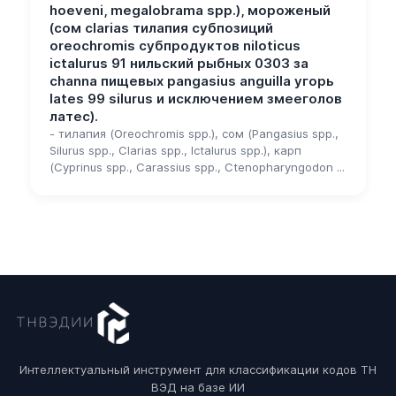
hoeveni, megalobrama spp.), мороженый
(сом clarias тилапия субпозиций
oreochromis субпродуктов niloticus
ictalurus 91 нильский рыбных 0303 за
channa пищевых pangasius anguilla угорь
lates 99 silurus и исключением змееголов
латес).
- тилапия (Oreochromis spp.), сом (Pangasius spp.,
Silurus spp., Clarias spp., Ictalurus spp.), карп
(Cyprinus spp., Carassius spp., Ctenopharyngodon ...
Интеллектуальный инструмент для классификации кодов ТН
ВЭД на базе ИИ