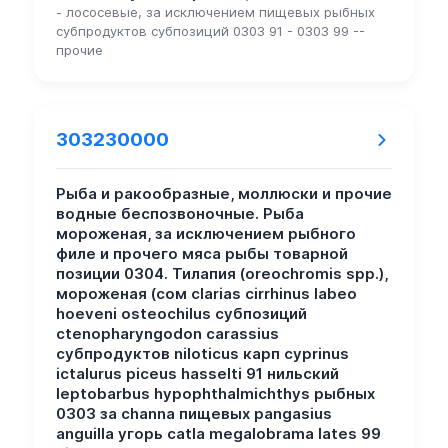
- лососевые, за исключением пищевых рыбных
субпродуктов субпозиций 0303 91 - 0303 99 --
прочие
303230000
Рыба и ракообразные, моллюски и прочие
водные беспозвоночные. Рыба
мороженая, за исключением рыбного
филе и прочего мяса рыбы товарной
позиции 0304. Тилапия (oreochromis spp.),
мороженая (сом clarias cirrhinus labeo
hoeveni osteochilus субпозиций
ctenopharyngodon carassius
субпродуктов niloticus карп cyprinus
ictalurus piceus hasselti 91 нильский
leptobarbus hypophthalmichthys рыбных
0303 за channa пищевых pangasius
anguilla угорь catla megalobrama lates 99