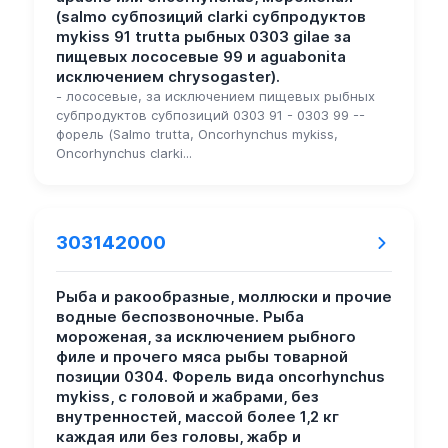
(salmo субпозиций clarki субпродуктов
mykiss 91 trutta рыбных 0303 gilae за
пищевых лососевые 99 и aguabonita
исключением chrysogaster).
- лососевые, за исключением пищевых рыбных
субпродуктов субпозиций 0303 91 - 0303 99 --
форель (Salmo trutta, Oncorhynchus mykiss,
Oncorhynchus clarki...
303142000
Рыба и ракообразные, моллюски и прочие
водные беспозвоночные. Рыба
мороженая, за исключением рыбного
филе и прочего мяса рыбы товарной
позиции 0304. Форель вида oncorhynchus
mykiss, с головой и жабрами, без
внутренностей, массой более 1,2 кг
каждая или без головы, жабр и