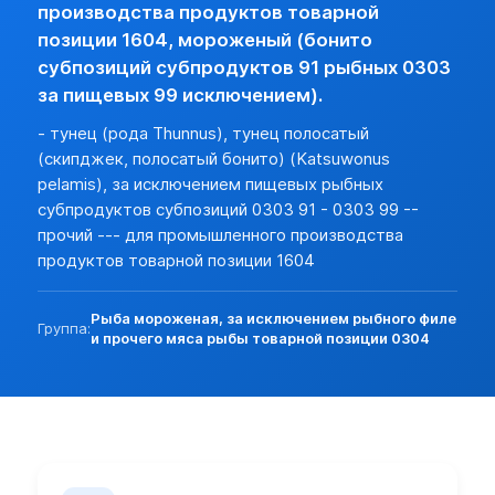
Разреш. прочие:
нет (базовая)
производства продуктов товарной
Прочие особености:
позиции 1604, мороженый (бонито
Запреты (другие страны):
нет
субпозиций субпродуктов 91 рыбных 0303
Экспорт:
за пищевых 99 исключением).
Пошлина:
нет
- тунец (рода Thunnus), тунец полосатый
Лицензирование:
нет (базовая)
(скипджек, полосатый бонито) (Katsuwonus
Разреш. прочие:
нет (базовая)
pelamis), за исключением пищевых рыбных
Запреты (другие страны):
нет (базовая)
субпродуктов субпозиций 0303 91 - 0303 99 --
прочий --- для промышленного производства
продуктов товарной позиции 1604
Рыба мороженая, за исключением рыбного филе
Группа:
и прочего мяса рыбы товарной позиции 0304