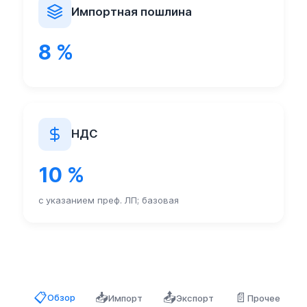
Импортная пошлина
8 %
НДС
10 %
с указанием преф. ЛП; базовая
📥
📤
📄
📋
Обзор
Импорт
Экспорт
Прочее