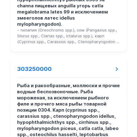
channa пищевых anguilla угорь catla
megalobrama lates 99 и исключением
змееголов латес idellus
mylopharyngodon).
- тилапия (Oreochromis spp.), сом (Pangasius spp.,
Silurus spp., Clarias spp., Ictalurus spp.), карп
(Cyprinus spp., Carassius spp., Ctenopharyngodon ...
303250000
Рыба и ракообразные, моллюски и прочие
водные беспозвоночные. Рыба
мороженая, за исключением рыбного
филе и прочего мяса рыбы товарной
позиции 0304. Карп (cyprinus spp.,
carassius spp., ctenopharyngodon idellus,
hypophthalmichthys spp., cirrhinus spp.,
mylopharyngodon piceus, catla catla, labeo
spp., osteochilus hasselti, leptobarbus