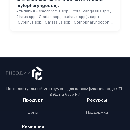
mylopharyngodon).
- тилапия (Oreochromis spp.), сом (Pangasius spp.,
Silurus spp., Clarias spp., Ictalurus spp.), карп
(Cyprinus spp., Carassius spp., Ctenopharyngodon ...
Интеллектуальный инструмент для классификации кодов ТН
ВЭД на базе ИИ
Продукт
Ресурсы
Цены
Поддержка
Компания