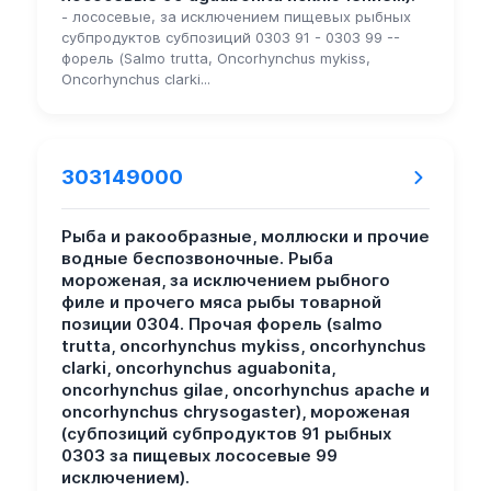
- лососевые, за исключением пищевых рыбных
субпродуктов субпозиций 0303 91 - 0303 99 --
форель (Salmo trutta, Oncorhynchus mykiss,
Oncorhynchus clarki...
303149000
Рыба и ракообразные, моллюски и прочие
водные беспозвоночные. Рыба
мороженая, за исключением рыбного
филе и прочего мяса рыбы товарной
позиции 0304. Прочая форель (salmo
trutta, oncorhynchus mykiss, oncorhynchus
clarki, oncorhynchus aguabonita,
oncorhynchus gilae, oncorhynchus apache и
oncorhynchus chrysogaster), мороженая
(субпозиций субпродуктов 91 рыбных
0303 за пищевых лососевые 99
исключением).