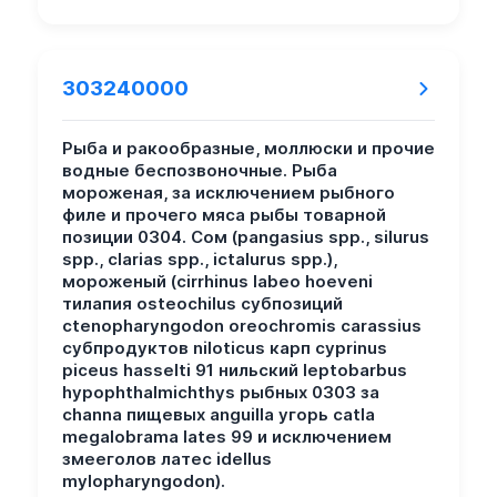
303240000
Рыба и ракообразные, моллюски и прочие
водные беспозвоночные. Рыба
мороженая, за исключением рыбного
филе и прочего мяса рыбы товарной
позиции 0304. Сом (pangasius spp., silurus
spp., clarias spp., ictalurus spp.),
мороженый (cirrhinus labeo hoeveni
тилапия osteochilus субпозиций
ctenopharyngodon oreochromis carassius
субпродуктов niloticus карп cyprinus
piceus hasselti 91 нильский leptobarbus
hypophthalmichthys рыбных 0303 за
channa пищевых anguilla угорь catla
megalobrama lates 99 и исключением
змееголов латес idellus
mylopharyngodon).