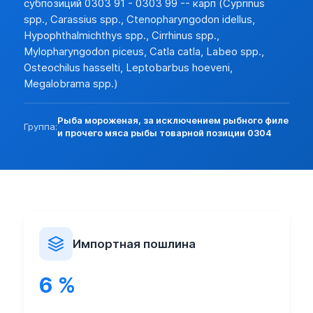
субпозиций 0303 91 - 0303 99 -- карп (Cyprinus
spp., Carassius spp., Ctenopharyngodon idellus,
Hypophthalmichthys spp., Cirrhinus spp.,
Mylopharyngodon piceus, Catla catla, Labeo spp.,
Osteochilus hasselti, Leptobarbus hoeveni,
Megalobrama spp.)
Рыба мороженая, за исключением рыбного филе
Группа:
и прочего мяса рыбы товарной позиции 0304
Импортная пошлина
6 %