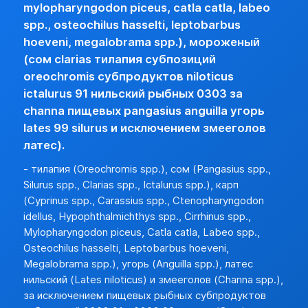
Разреш. прочие:
нет (базовая)
mylopharyngodon piceus, catla catla, labeo
Прочие особености:
spp., osteochilus hasselti, leptobarbus
Запреты (другие страны):
нет
hoeveni, megalobrama spp.), мороженый
Экспорт:
(сом clarias тилапия субпозиций
Пошлина:
нет
oreochromis субпродуктов niloticus
Лицензирование:
нет (базовая)
ictalurus 91 нильский рыбных 0303 за
Разреш. прочие:
нет (базовая)
channa пищевых pangasius anguilla угорь
Запреты (другие страны):
нет (базовая)
lates 99 silurus и исключением змееголов
латес).
- тилапия (Oreochromis spp.), сом (Pangasius spp.,
Silurus spp., Clarias spp., Ictalurus spp.), карп
(Cyprinus spp., Carassius spp., Ctenopharyngodon
idellus, Hypophthalmichthys spp., Cirrhinus spp.,
Mylopharyngodon piceus, Catla catla, Labeo spp.,
Osteochilus hasselti, Leptobarbus hoeveni,
Megalobrama spp.), угорь (Anguilla spp.), латес
нильский (Lates niloticus) и змееголов (Channa spp.),
за исключением пищевых рыбных субпродуктов