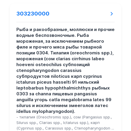
303230000
Рыба и ракообразные, моллюски и прочие
водные беспозвоночные. Рыба
мороженая, за исключением рыбного
филе и прочего мяса рыбы товарной
позиции 0304. Тилапия (oreochromis spp.),
мороженая (сом clarias cirrhinus labeo
hoeveni osteochilus субпозиций
ctenopharyngodon carassius
субпродуктов niloticus карп cyprinus
ictalurus piceus hasselti 91 нильский
leptobarbus hypophthalmichthys рыбных
0303 за channa пищевых pangasius
anguilla угорь catla megalobrama lates 99
silurus и исключением змееголов латес
idellus mylopharyngodon).
- тилапия (Oreochromis spp.), сом (Pangasius spp.,
Silurus spp., Clarias spp., Ictalurus spp.), карп
(Cyprinus spp., Carassius spp., Ctenopharyngodon ...