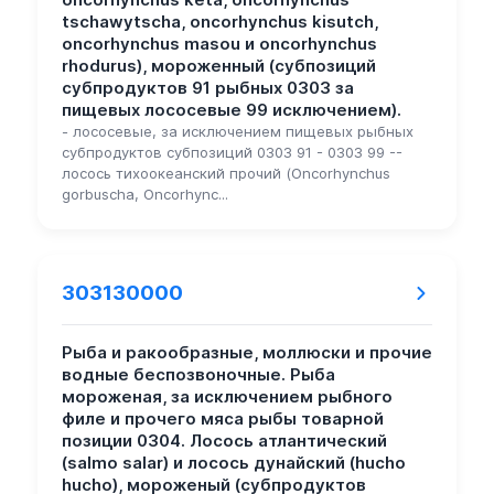
tschawytscha, oncorhynchus kisutch,
oncorhynchus masou и oncorhynchus
rhodurus), мороженный (субпозиций
субпродуктов 91 рыбных 0303 за
пищевых лососевые 99 исключением).
- лососевые, за исключением пищевых рыбных
субпродуктов субпозиций 0303 91 - 0303 99 --
лосось тихоокеанский прочий (Oncorhynchus
gorbuscha, Oncorhync...
303130000
Рыба и ракообразные, моллюски и прочие
водные беспозвоночные. Рыба
мороженая, за исключением рыбного
филе и прочего мяса рыбы товарной
позиции 0304. Лосось атлантический
(salmo salar) и лосось дунайский (hucho
hucho), мороженый (субпродуктов