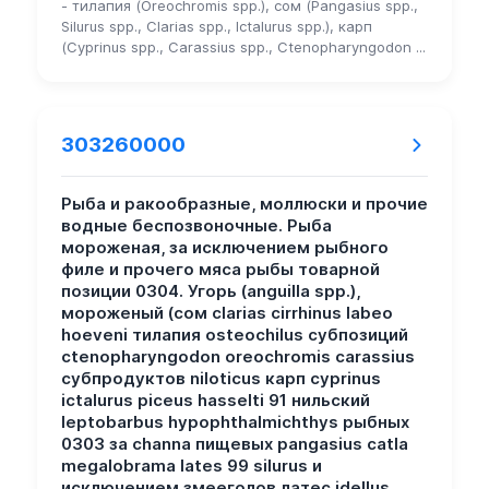
- тилапия (Oreochromis spp.), сом (Pangasius spp.,
Silurus spp., Clarias spp., Ictalurus spp.), карп
(Cyprinus spp., Carassius spp., Ctenopharyngodon ...
303260000
Рыба и ракообразные, моллюски и прочие
водные беспозвоночные. Рыба
мороженая, за исключением рыбного
филе и прочего мяса рыбы товарной
позиции 0304. Угорь (anguilla spp.),
мороженый (сом clarias cirrhinus labeo
hoeveni тилапия osteochilus субпозиций
ctenopharyngodon oreochromis carassius
субпродуктов niloticus карп cyprinus
ictalurus piceus hasselti 91 нильский
leptobarbus hypophthalmichthys рыбных
0303 за channa пищевых pangasius catla
megalobrama lates 99 silurus и
исключением змееголов латес idellus