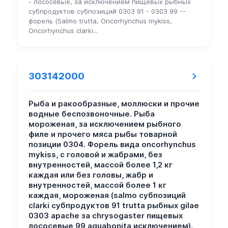
- лососевые, за исключением пищевых рыбных
субпродуктов субпозиций 0303 91 - 0303 99 --
форель (Salmo trutta, Oncorhynchus mykiss,
Oncorhynchus clarki...
303142000
Рыба и ракообразные, моллюски и прочие
водные беспозвоночные. Рыба
мороженая, за исключением рыбного
филе и прочего мяса рыбы товарной
позиции 0304. Форель вида oncorhynchus
mykiss, с головой и жабрами, без
внутренностей, массой более 1,2 кг
каждая или без головы, жабр и
внутренностей, массой более 1 кг
каждая, мороженая (salmo субпозиций
clarki субпродуктов 91 trutta рыбных gilae
0303 apache за chrysogaster пищевых
лососевые 99 aguabonita исключением).