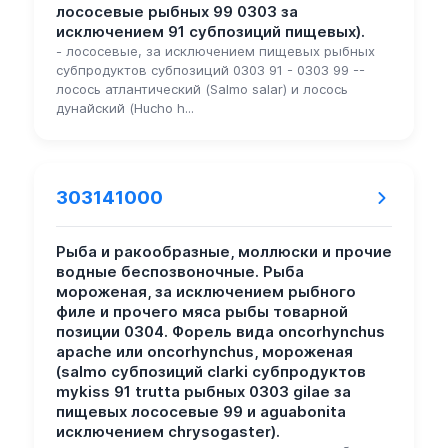
лососевые рыбных 99 0303 за
исключением 91 субпозиций пищевых).
- лососевые, за исключением пищевых рыбных
субпродуктов субпозиций 0303 91 - 0303 99 --
лосось атлантический (Salmo salar) и лосось
дунайский (Hucho h...
303141000
Рыба и ракообразные, моллюски и прочие
водные беспозвоночные. Рыба
мороженая, за исключением рыбного
филе и прочего мяса рыбы товарной
позиции 0304. Форель вида oncorhynchus
apache или oncorhynchus, мороженая
(salmo субпозиций clarki субпродуктов
mykiss 91 trutta рыбных 0303 gilae за
пищевых лососевые 99 и aguabonita
исключением chrysogaster).