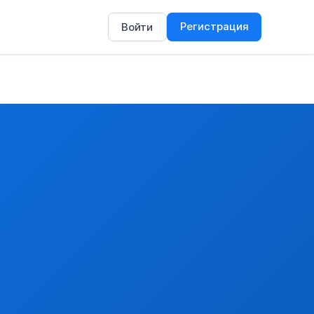
Регистрация
Войти
нные.
 к группе 02 (тушек части гусей указанном необваленные пр
казанном в дополнительном примечании Евразийского экономич
замороженные
ОНОМИЧЕСКОГО СОЮЗА 4 К ГРУППЕ 02