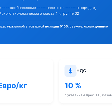
 ---- необваленные ----- палетоты ------ в порядке,
ского экономического союза 4 к группе 02
ы, указанной в товарной позиции 0105, свежие, охлажденные
НДС
 Евро/кг
10 %
с указанием преф. ЛП; базо