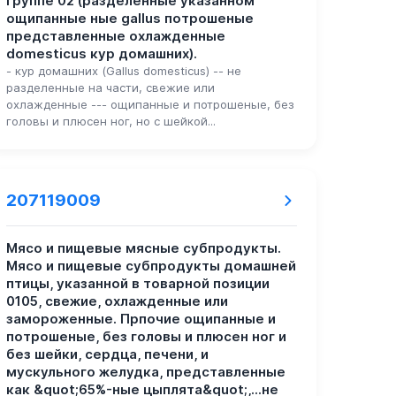
группе 02 (разделенные указанном
ощипанные ные gallus потрошеные
представленные охлажденные
domesticus кур домашних).
- кур домашних (Gallus domesticus) -- не
разделенные на части, свежие или
охлажденные --- ощипанные и потрошеные, без
головы и плюсен ног, но с шейкой...
207119009
Мясо и пищевые мясные субпродукты.
Мясо и пищевые субпродукты домашней
птицы, указанной в товарной позиции
0105, свежие, охлажденные или
замороженные. Прпочие ощипанные и
потрошеные, без головы и плюсен ног и
без шейки, сердца, печени, и
мускульного желудка, представленные
как &quot;65%-ные цыплята&quot;,...не