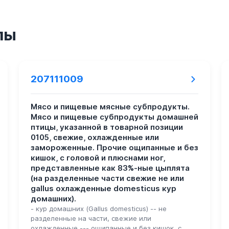
пы
207111009
Мясо и пищевые мясные субпродукты.
Мясо и пищевые субпродукты домашней
птицы, указанной в товарной позиции
0105, свежие, охлажденные или
замороженные. Прочие ощипанные и без
кишок, с головой и плюснами ног,
представленные как 83%-ные цыплята
(на разделенные части свежие не или
gallus охлажденные domesticus кур
домашних).
- кур домашних (Gallus domesticus) -- не
разделенные на части, свежие или
охлажденные --- ощипанные и без кишок, с