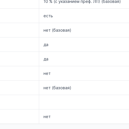
10 % (с указанием преф. ЛП) (базовая)
есть
нет (базовая)
да
да
нет
нет (базовая)
нет