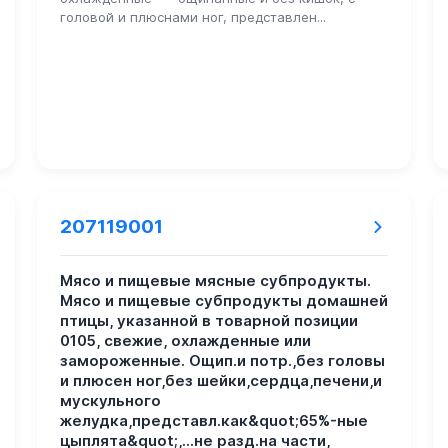
головой и плюснами ног, представлен...
207119001
Мясо и пищевые мясные субпродукты.
Мясо и пищевые субпродукты домашней
птицы, указанной в товарной позиции
0105, свежие, охлажденные или
замороженные. Ощип.и потр.,без головы
и плюсен ног,без шейки,сердца,печени,и
мускульного
желудка,представл.как&quot;65%-ные
цыплята&quot;,...не разд.на части,