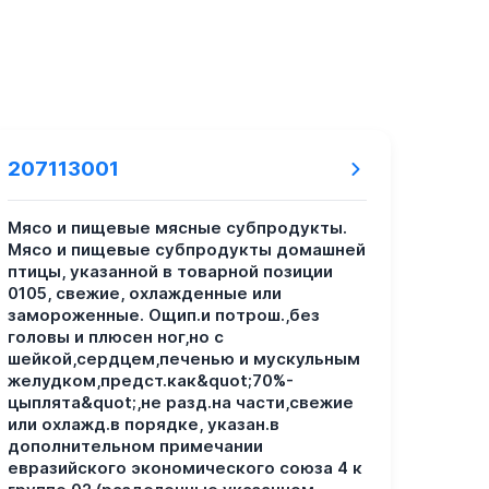
207113001
Мясо и пищевые мясные субпродукты.
Мясо и пищевые субпродукты домашней
птицы, указанной в товарной позиции
0105, свежие, охлажденные или
замороженные. Ощип.и потрош.,без
головы и плюсен ног,но с
шейкой,сердцем,печенью и мускульным
желудком,предст.как&quot;70%-
цыплята&quot;,не разд.на части,свежие
или охлажд.в порядке, указан.в
дополнительном примечании
евразийского экономического союза 4 к