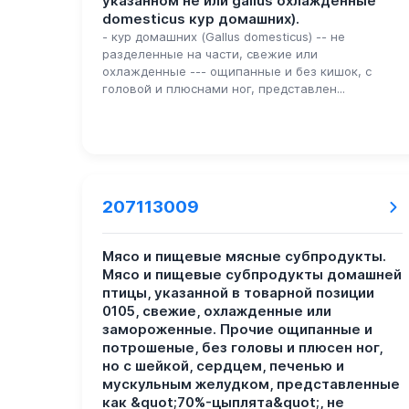
указанном не или gallus охлажденные
domesticus кур домашних).
- кур домашних (Gallus domesticus) -- не
разделенные на части, свежие или
охлажденные --- ощипанные и без кишок, с
головой и плюснами ног, представлен...
207113009
Мясо и пищевые мясные субпродукты.
Мясо и пищевые субпродукты домашней
птицы, указанной в товарной позиции
0105, свежие, охлажденные или
замороженные. Прочие ощипанные и
потрошеные, без головы и плюсен ног,
но с шейкой, сердцем, печенью и
мускульным желудком, представленные
как &quot;70%-цыплята&quot;, не