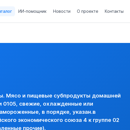
аталог
ИИ-помощник
Новости
О проекте
Контакты
товарной позиции 0105, свежие, охлажденные или замороже
нительном примечании евразийского экономического союза 4
тушек ---- необваленные ----- палетоты ------ в порядке, у
анной в товарной позиции 0105, свежие, охлажденные или 
АН.В ДОПОЛНИТЕЛЬНОМ ПРИМЕЧАНИИ ЕВРАЗИЙСКОГО ЭК
вая)
ы. Мясо и пищевые субпродукты домашней
и 0105, свежие, охлажденные или
амороженные, в порядке, указан.в
кого экономического союза 4 к группе 02
аленные прочие).