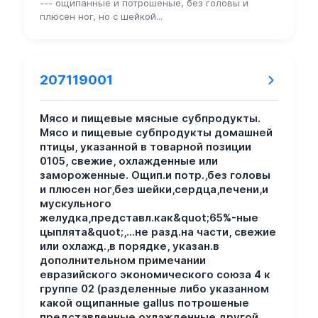
--- ощипанные и потрошеные, без головы и
плюсен ног, но с шейкой...
207119001
Мясо и пищевые мясные субпродукты.
Мясо и пищевые субпродукты домашней
птицы, указанной в товарной позиции
0105, свежие, охлажденные или
замороженные. Ощип.и потр.,без головы
и плюсен ног,без шейки,сердца,печени,и
мускульного
желудка,представл.как&quot;65%-ные
цыплята&quot;,...не разд.на части, свежие
или охлажд.,в порядке, указан.в
дополнительном примечании
евразийского экономического союза 4 к
группе 02 (разделенные либо указанном
какой ощипанные gallus потрошеные
представленные охлажденные другой