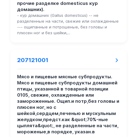
прочие разделке domesticus кур
домашних).
- кур домашних (Gallus domesticus) -- не
разделенные на части, свежие или охлажденные
--- ощипанные и потрошеные, без головы и
плюсен ног и без шейки,...
207121001
Мясо и пищевые мясные субпродукты.
Мясо и пищевые субпродукты домашней
птицы, указанной в товарной позиции
0105, свежие, охлажденные или
замороженные. Ощип.и потр,без головы и
плюсен ног, но с
шейкой,сердцем,печенью и мускульным
желудком,предст.как &quot;70%-ные
цыплята&quot;, не разделенные на части,
мороженые,в порядке, указан.в