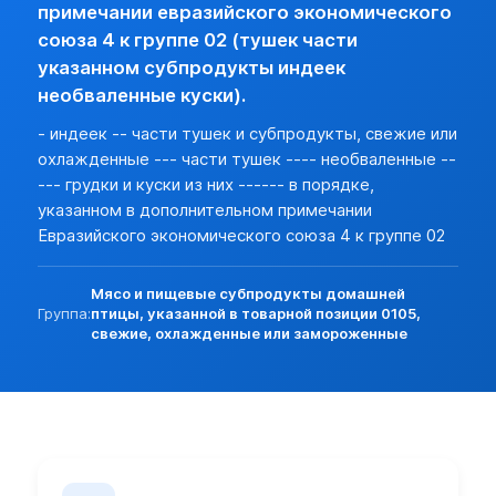
Разреш. прочие:
нет (базовая)
примечании евразийского экономического
Прочие особености:
союза 4 к группе 02 (тушек части
Запреты (другие страны):
нет
указанном субпродукты индеек
Экспорт:
необваленные куски).
Пошлина:
нет
- индеек -- части тушек и субпродукты, свежие или
Лицензирование:
нет (базовая)
охлажденные --- части тушек ---- необваленные --
Разреш. прочие:
нет (базовая)
--- грудки и куски из них ------ в порядке,
Запреты (другие страны):
нет
указанном в дополнительном примечании
Евразийского экономического союза 4 к группе 02
Мясо и пищевые субпродукты домашней
Группа:
птицы, указанной в товарной позиции 0105,
свежие, охлажденные или замороженные