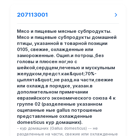
207113001
Мясо и пищевые мясные субпродукты.
Мясо и пищевые субпродукты домашней
птицы, указанной в товарной позиции
0105, свежие, охлажденные или
замороженные. Ощип.и потрош.,без
головы и плюсен ног,но с
шейкой,сердцем,печенью и мускульным
желудком,предст.как&quot;70%-
цыплята&quot;,не разд.на части,свежие
или охлажд.в порядке, указан.в
дополнительном примечании
евразийского экономического союза 4 к
группе 02 (разделенные указанном
ощипанные ные gallus потрошеные
представленные охлажденные
domesticus кур домашних).
- кур домашних (Gallus domesticus) -- не
разделенные на части, свежие или охлажденные