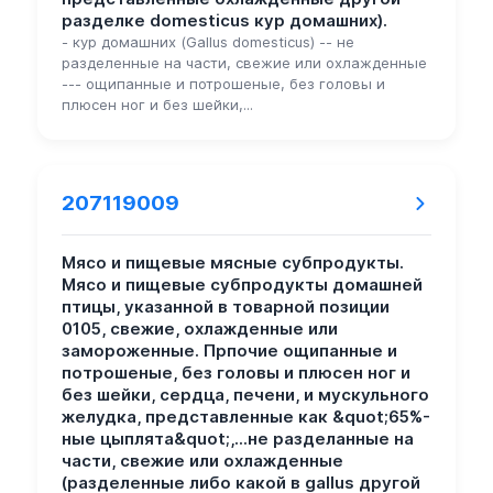
разделке domesticus кур домашних).
- кур домашних (Gallus domesticus) -- не
разделенные на части, свежие или охлажденные
--- ощипанные и потрошеные, без головы и
плюсен ног и без шейки,...
207119009
Мясо и пищевые мясные субпродукты.
Мясо и пищевые субпродукты домашней
птицы, указанной в товарной позиции
0105, свежие, охлажденные или
замороженные. Прпочие ощипанные и
потрошеные, без головы и плюсен ног и
без шейки, сердца, печени, и мускульного
желудка, представленные как &quot;65%-
ные цыплята&quot;,...не разделанные на
части, свежие или охлажденные
(разделенные либо какой в gallus другой