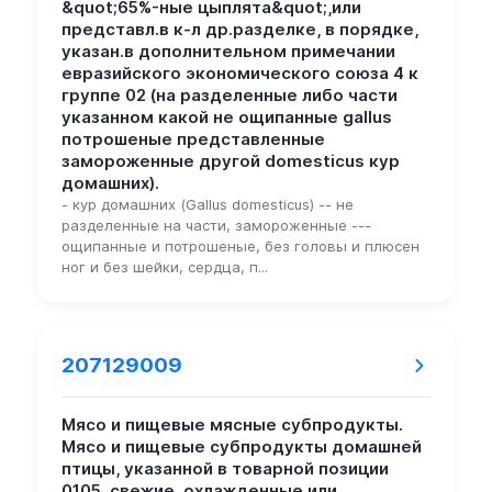
&quot;65%-ные цыплята&quot;,или
представл.в к-л др.разделке, в порядке,
указан.в дополнительном примечании
евразийского экономического союза 4 к
группе 02 (на разделенные либо части
указанном какой не ощипанные gallus
потрошеные представленные
замороженные другой domesticus кур
домашних).
- кур домашних (Gallus domesticus) -- не
разделенные на части, замороженные ---
ощипанные и потрошеные, без головы и плюсен
ног и без шейки, сердца, п...
207129009
Мясо и пищевые мясные субпродукты.
Мясо и пищевые субпродукты домашней
птицы, указанной в товарной позиции
0105, свежие, охлажденные или