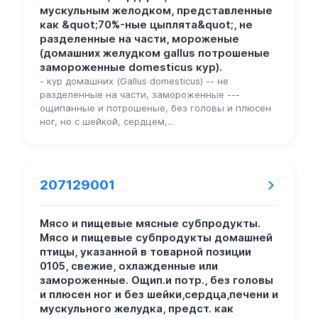
мускульным желодком, представленные
как &quot;70%-ные цыплята&quot;, не
разделенные на части, мороженые
(домашних желудком gallus потрошеные
замороженные domesticus кур).
- кур домашних (Gallus domesticus) -- не
разделенные на части, замороженные ---
ощипанные и потрошеные, без головы и плюсен
ног, но с шейкой, сердцем,...
207129001
Мясо и пищевые мясные субпродукты.
Мясо и пищевые субпродукты домашней
птицы, указанной в товарной позиции
0105, свежие, охлажденные или
замороженные. Ощип.и потр., без головы
и плюсен ног и без шейки,сердца,печени и
мускульного желудка, предст. как