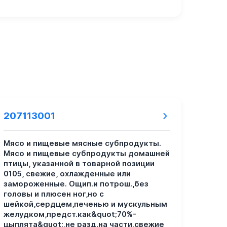
207113001
Мясо и пищевые мясные субпродукты.
Мясо и пищевые субпродукты домашней
птицы, указанной в товарной позиции
0105, свежие, охлажденные или
замороженные. Ощип.и потрош.,без
головы и плюсен ног,но с
шейкой,сердцем,печенью и мускульным
желудком,предст.как&quot;70%-
цыплята&quot;,не разд.на части,свежие