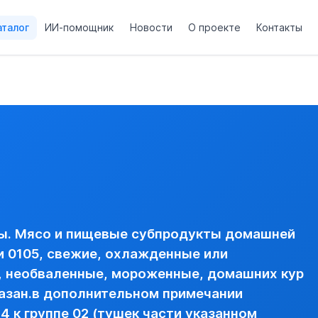
аталог
ИИ-помощник
Новости
О проекте
Контакты
товарной позиции 0105, свежие, охлажденные или замороже
кур вида gallus domesticus, в порядке, указан.в дополните
и тушек и субпродукты, замороженные --- части тушек ---- не
анной в товарной позиции 0105, свежие, охлажденные или 
 ДОМАШНИХ КУР ВИДА GALLUS DOMESTICUS, В ПОРЯДКЕ,
вая)
ы. Мясо и пищевые субпродукты домашней
и 0105, свежие, охлажденные или
х, необваленные, мороженные, домашних кур
указан.в дополнительном примечании
4 к группе 02 (тушек части указанном