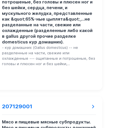
потрошеные, без головы и плюсен ног и
без шейки, сердца, печени, и
мускульного желудка, представленные
как &quot;65%-ные цыплята&quot;,...не
разделанные на части, свежие или
охлажденные (разделенные либо какой
в gallus другой прочие разделке
domesticus кур домашних).
- кур домашних (Gallus domesticus) -- не
разделенные на части, свежие или
охлажденные --- ощипанные и потрошеные, без
головы и плюсен ног и без шейки,...
207129001
Мясо и пищевые мясные субпродукты.
Мясо и пищевые субпродукты домашней