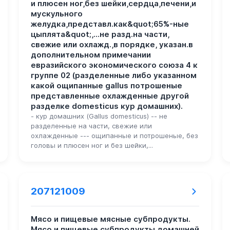
и плюсен ног,без шейки,сердца,печени,и
мускульного
желудка,представл.как&quot;65%-ные
цыплята&quot;,...не разд.на части,
свежие или охлажд.,в порядке, указан.в
дополнительном примечании
евразийского экономического союза 4 к
группе 02 (разделенные либо указанном
какой ощипанные gallus потрошеные
представленные охлажденные другой
разделке domesticus кур домашних).
- кур домашних (Gallus domesticus) -- не
разделенные на части, свежие или
охлажденные --- ощипанные и потрошеные, без
головы и плюсен ног и без шейки,...
207121009
Мясо и пищевые мясные субпродукты.
Мясо и пищевые субпродукты домашней