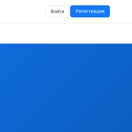
Регистрация
Войти
нные.
льном примечании евразийского экономического союза 4 к гр
обваленные ----- ножки и куски из них ------ в порядке, ук
замороженные
 УКАЗАН.В ДОПОЛНИТЕЛЬНОМ ПРИМЕЧАНИИ ЕВРАЗИЙСКОГ