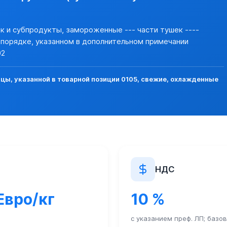
шек и субпродукты, замороженные --- части тушек ----
 в порядке, указанном в дополнительном примечании
02
ы, указанной в товарной позиции 0105, свежие, охлажденные
НДС
 Евро/кг
10 %
с указанием преф. ЛП; базо