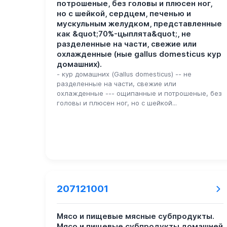
потрошеные, без головы и плюсен ног,
но с шейкой, сердцем, печенью и
мускульным желудком, представленные
как &quot;70%-цыплята&quot;, не
разделенные на части, свежие или
охлажденные (ные gallus domesticus кур
домашних).
- кур домашних (Gallus domesticus) -- не
разделенные на части, свежие или
охлажденные --- ощипанные и потрошеные, без
головы и плюсен ног, но с шейкой...
207121001
Мясо и пищевые мясные субпродукты.
Мясо и пищевые субпродукты домашней