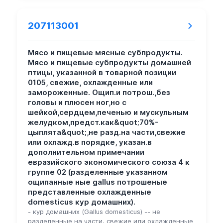
207113001
Мясо и пищевые мясные субпродукты.
Мясо и пищевые субпродукты домашней
птицы, указанной в товарной позиции
0105, свежие, охлажденные или
замороженные. Ощип.и потрош.,без
головы и плюсен ног,но с
шейкой,сердцем,печенью и мускульным
желудком,предст.как&quot;70%-
цыплята&quot;,не разд.на части,свежие
или охлажд.в порядке, указан.в
дополнительном примечании
евразийского экономического союза 4 к
группе 02 (разделенные указанном
ощипанные ные gallus потрошеные
представленные охлажденные
domesticus кур домашних).
- кур домашних (Gallus domesticus) -- не
разделенные на части, свежие или охлажденные