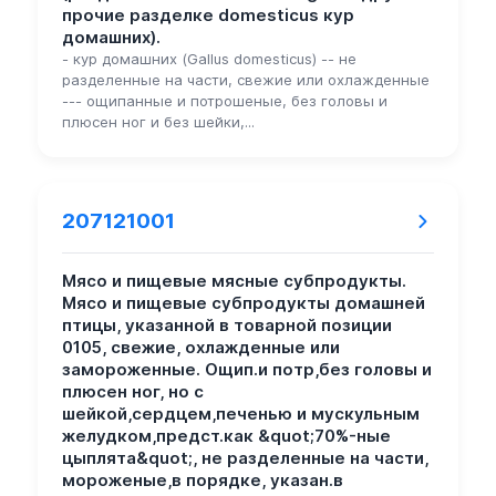
прочие разделке domesticus кур
домашних).
- кур домашних (Gallus domesticus) -- не
разделенные на части, свежие или охлажденные
--- ощипанные и потрошеные, без головы и
плюсен ног и без шейки,...
207121001
Мясо и пищевые мясные субпродукты.
Мясо и пищевые субпродукты домашней
птицы, указанной в товарной позиции
0105, свежие, охлажденные или
замороженные. Ощип.и потр,без головы и
плюсен ног, но с
шейкой,сердцем,печенью и мускульным
желудком,предст.как &quot;70%-ные
цыплята&quot;, не разделенные на части,
мороженые,в порядке, указан.в