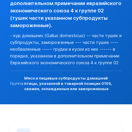
дополнительном примечании евразийского
См. Решение Совета Евразийской экономической комиссии от
экономического союза 4 к группе 02
Доступ импорта
(тушек части указанном субпродукты
0207145001 ГРУДКИ И КУСКИ ИЗ НИХ, НЕОБВАЛЕННЫЕ, 
нет (базовая)
замороженные).
Ветеринарный сертификат
- кур домашних (Gallus domesticus) -- части тушек и
При ввозе, вывозе, транзите, а также при перемещении вн
субпродукты, замороженные --- части тушек ----
Решение Комиссии ТС N 317 от 18.06.10г. См. Приложение N
необваленные ----- грудки и куски из них ------ в
порядке, указанном в дополнительном примечании
Cм. приложение к Решению Коллегии ЕЭК N 294 от 10.12.13г.
Евразийского экономического союза 4 к группе 02
В соответствии с приказом Минсельхоза РФ от 26.08.11г. 
Мясо и пищевые субпродукты домашней
Правила осуществления госуд. ветеринарного надзора в пун
Группа:
птицы, указанной в товарной позиции 0105,
свежие, охлажденные или замороженные
Решением Совета ЕЭК от 12.11.2021 N 130 утвержден поряд