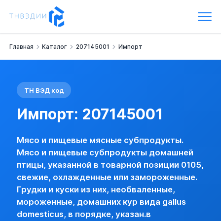
Импорт: 207145001
Мясо и пищевые мясные субпродукты.
Мясо и пищевые субпродукты домашней птицы, указанной в 
Грудки и куски из них, необваленные, мороженные, домашних
Главная
Каталог
207145001
Импорт
Наименование:
- кур домашних (Gallus domesticus) -- част
Группа:
Мясо и пищевые субпродукты домашней птицы, указ
Импортная пошлина:
25 %, но не менее 0.2 Евро/кг
НДС:
10 %
ТН ВЭД код
Импорт
Лицензия импорта
Импорт: 207145001
0207145001 ГРУДКИ И КУСКИ ИЗ НИХ, НЕОБВАЛЕННЫЕ, 
нет (базовая)
Мясо и пищевые мясные субпродукты.
есть
Цивветта, мускус (струя), желчь, железы и прочие продукт
Мясо и пищевые субпродукты домашней
птицы, указанной в товарной позиции 0105,
Ввоз на территорию Российской Федерации видов дикой фаун
свежие, охлажденные или замороженные.
Грудки и куски из них, необваленные,
Постановление Правительства РФ от 04.05.2008 N 337
мороженные, домашних кур вида gallus
Постановлением Правительства РФ от 18.11.2024 N 1577 уст
domesticus, в порядке, указан.в