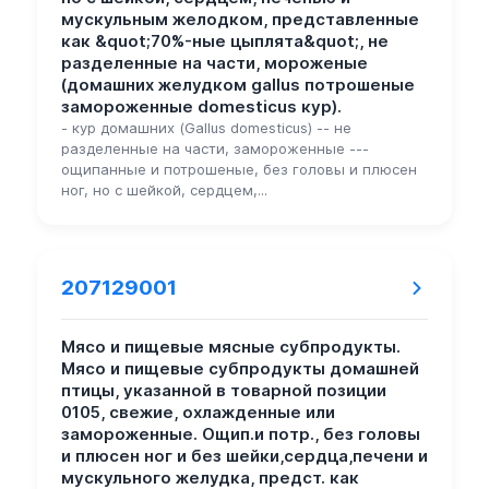
мускульным желодком, представленные
как &quot;70%-ные цыплята&quot;, не
разделенные на части, мороженые
(домашних желудком gallus потрошеные
замороженные domesticus кур).
- кур домашних (Gallus domesticus) -- не
разделенные на части, замороженные ---
ощипанные и потрошеные, без головы и плюсен
ног, но с шейкой, сердцем,...
207129001
Мясо и пищевые мясные субпродукты.
Мясо и пищевые субпродукты домашней
птицы, указанной в товарной позиции
0105, свежие, охлажденные или
замороженные. Ощип.и потр., без головы
и плюсен ног и без шейки,сердца,печени и
мускульного желудка, предст. как