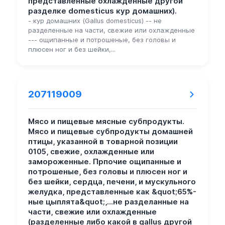
представленные охлажденные другой
разделке domesticus кур домашних).
- кур домашних (Gallus domesticus) -- не
разделенные на части, свежие или охлажденные
--- ощипанные и потрошеные, без головы и
плюсен ног и без шейки,...
207119009
Мясо и пищевые мясные субпродукты.
Мясо и пищевые субпродукты домашней
птицы, указанной в товарной позиции
0105, свежие, охлажденные или
замороженные. Прпочие ощипанные и
потрошеные, без головы и плюсен ног и
без шейки, сердца, печени, и мускульного
желудка, представленные как &quot;65%-
ные цыплята&quot;,...не разделанные на
части, свежие или охлажденные
(разделенные либо какой в gallus другой