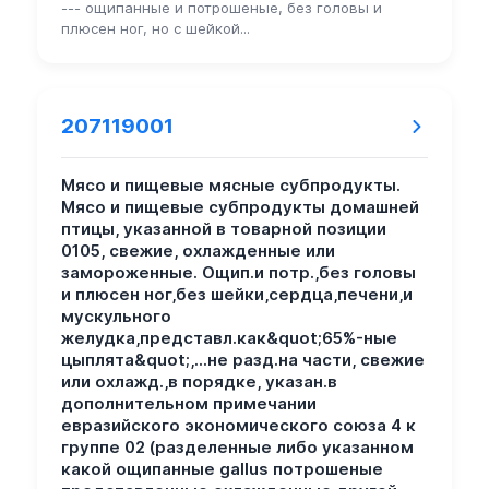
--- ощипанные и потрошеные, без головы и
плюсен ног, но с шейкой...
207119001
Мясо и пищевые мясные субпродукты.
Мясо и пищевые субпродукты домашней
птицы, указанной в товарной позиции
0105, свежие, охлажденные или
замороженные. Ощип.и потр.,без головы
и плюсен ног,без шейки,сердца,печени,и
мускульного
желудка,представл.как&quot;65%-ные
цыплята&quot;,...не разд.на части, свежие
или охлажд.,в порядке, указан.в
дополнительном примечании
евразийского экономического союза 4 к
группе 02 (разделенные либо указанном
какой ощипанные gallus потрошеные