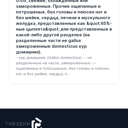
0105, свежие, охлажденные или
замороженные. Прочие ощипанные и
потрошеные, без головы и плюсен ног и
без шейки, сердца, печени и мускульного
желудка, представленные как &quot;65%-
ные цыплята&quot;,или представленные в
какой-либо другой разделке (на
разделенные части не gallus
замороженные domesticus кур
домашних).
- кур домашних (Gallus domesticus) -- не
разделенные на части, замороженные ---
ощипанные и потрошеные, без головы и плюсен
ног и без шейки, сердца, п...