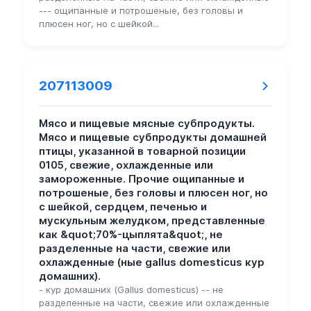
--- ощипанные и потрошеные, без головы и
плюсен ног, но с шейкой...
207113009
Мясо и пищевые мясные субпродукты.
Мясо и пищевые субпродукты домашней
птицы, указанной в товарной позиции
0105, свежие, охлажденные или
замороженные. Прочие ощипанные и
потрошеные, без головы и плюсен ног, но
с шейкой, сердцем, печенью и
мускульным желудком, представленные
как &quot;70%-цыплята&quot;, не
разделенные на части, свежие или
охлажденные (ные gallus domesticus кур
домашних).
- кур домашних (Gallus domesticus) -- не
разделенные на части, свежие или охлажденные