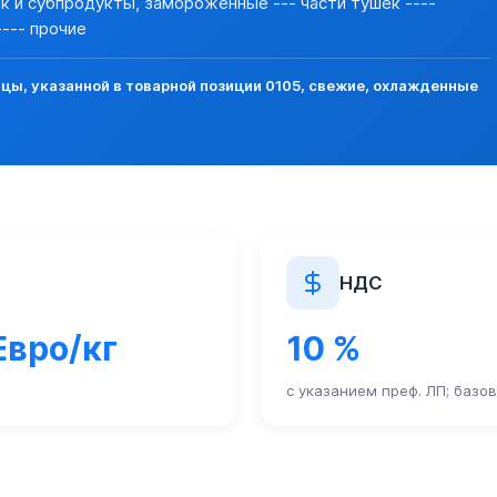
шек и субпродукты, замороженные --- части тушек ----
--- прочие
ы, указанной в товарной позиции 0105, свежие, охлажденные
НДС
Евро/кг
10 %
с указанием преф. ЛП; базо