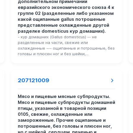
дополнительном примечании
евразийского экономического союза 4 к
группе 02 (разделенные либо указанном
какой ощипанные gallus потрошеные
представленные охлажденные другой
разделке domesticus кур домашних).
- кур домашних (Gallus domesticus) -- не
разделенные на части, свежие или
охлажденные --- ощипанные и потрошеные, без
головы и плюсен ног и без шейки,...
207121009
Мясо и пищевые мясные субпродукты.
Мясо и пищевые субпродукты домашней
птицы, указанной в товарной позиции
0105, свежие, охлажденные или
замороженные. Прочие ощипанные и
потрошенные, без головы и плюсен ног,
но с шейкой, сердцем, печенью и