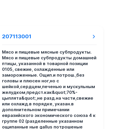
207113001
Мясо и пищевые мясные субпродукты.
Мясо и пищевые субпродукты домашней
птицы, указанной в товарной позиции
0105, свежие, охлажденные или
замороженные. Ощип.и потрош.,без
головы и плюсен ног,но с
шейкой,сердцем,печенью и мускульным
желудком,предст.как&quot;70%-
цыплята&quot;,не разд.на части,свежие
или охлажд.в порядке, указан.в
дополнительном примечании
евразийского экономического союза 4 к
группе 02 (разделенные указанном
ощипанные ные gallus потрошеные