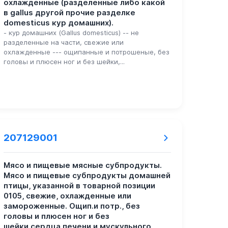
охлажденные (разделенные либо какой
в gallus другой прочие разделке
domesticus кур домашних).
- кур домашних (Gallus domesticus) -- не
разделенные на части, свежие или
охлажденные --- ощипанные и потрошеные, без
головы и плюсен ног и без шейки,...
207129001
Мясо и пищевые мясные субпродукты.
Мясо и пищевые субпродукты домашней
птицы, указанной в товарной позиции
0105, свежие, охлажденные или
замороженные. Ощип.и потр., без
головы и плюсен ног и без
шейки,сердца,печени и мускульного