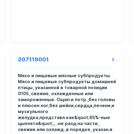
207119001
Мясо и пищевые мясные субпродукты.
Мясо и пищевые субпродукты домашней
птицы, указанной в товарной позиции
0105, свежие, охлажденные или
замороженные. Ощип.и потр.,без головы
и плюсен ног,без шейки,сердца,печени,и
мускульного
желудка,представл.как&quot;65%-ные
цыплята&quot;,...не разд.на части,
свежие или охлажд.,в порядке, указан.в