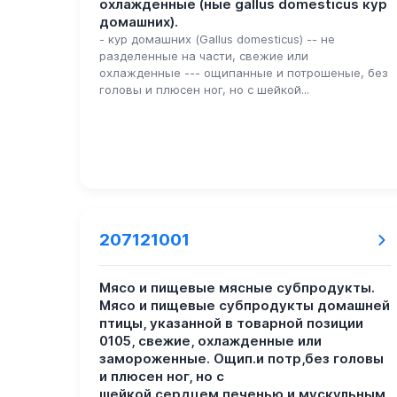
охлажденные (ные gallus domesticus кур
домашних).
- кур домашних (Gallus domesticus) -- не
разделенные на части, свежие или
охлажденные --- ощипанные и потрошеные, без
головы и плюсен ног, но с шейкой...
207121001
Мясо и пищевые мясные субпродукты.
Мясо и пищевые субпродукты домашней
птицы, указанной в товарной позиции
0105, свежие, охлажденные или
замороженные. Ощип.и потр,без головы
и плюсен ног, но с
шейкой,сердцем,печенью и мускульным