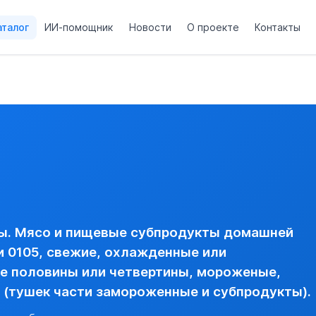
аталог
ИИ-помощник
Новости
О проекте
Контакты
товарной позиции 0105, свежие, охлажденные или замороже
домашних кур вида gallus domesticus (тушек части заморож
и тушек и субпродукты, замороженные --- части тушек ---- н
анной в товарной позиции 0105, свежие, охлажденные или 
ОРОЖЕНЫЕ, ДОМАШНИХ КУР ВИДА GALLUS DOMESTICUS
вая)
ы. Мясо и пищевые субпродукты домашней
и 0105, свежие, охлажденные или
е половины или четвертины, мороженые,
s (тушек части замороженные и субпродукты).