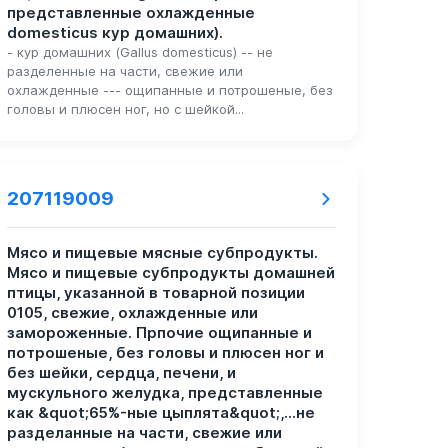
представленные охлажденные
domesticus кур домашних).
- кур домашних (Gallus domesticus) -- не
разделенные на части, свежие или
охлажденные --- ощипанные и потрошеные, без
головы и плюсен ног, но с шейкой...
207119009
Мясо и пищевые мясные субпродукты.
Мясо и пищевые субпродукты домашней
птицы, указанной в товарной позиции
0105, свежие, охлажденные или
замороженные. Прпочие ощипанные и
потрошеные, без головы и плюсен ног и
без шейки, сердца, печени, и
мускульного желудка, представленные
как &quot;65%-ные цыплята&quot;,...не
разделанные на части, свежие или