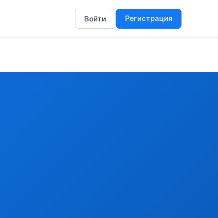
Регистрация
Войти
нные.
енные и субпродукты).
еобваленные ----- половины или четвертины ------ прочие
замороженные