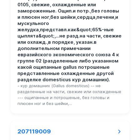
0105, свежие, охлажденные или
замороженные. Ощип.и потр.,без головы
и плюсен ног,без шейки,сердца,печени,и
мускульного
желудка,представл.как&quot;65%-ные
цыплята&quot;,...не разд.на части, свежие
или охлажд.,в порядке, указан.в
дополнительном примечании
евразийского экономического союза 4 к
группе 02 (разделенные либо указанном
какой ощипанные gallus потрошеные
представленные охлажденные другой
разделке domesticus кур домашних).
- кур домашних (Gallus domesticus) -- не
разделенные на части, свежие или охлажденные
--- ощипанные и потрошеные, без головы и
плюсен ног и без шейки,...
207119009