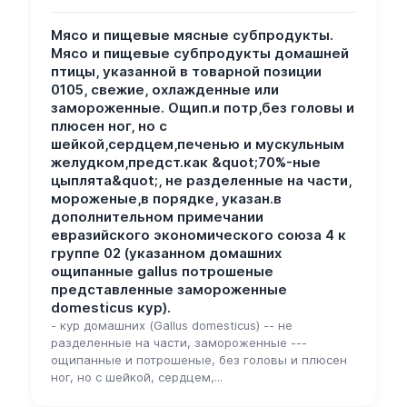
Мясо и пищевые мясные субпродукты.
Мясо и пищевые субпродукты домашней
птицы, указанной в товарной позиции
0105, свежие, охлажденные или
замороженные. Ощип.и потр,без головы и
плюсен ног, но с
шейкой,сердцем,печенью и мускульным
желудком,предст.как &quot;70%-ные
цыплята&quot;, не разделенные на части,
мороженые,в порядке, указан.в
дополнительном примечании
евразийского экономического союза 4 к
группе 02 (указанном домашних
ощипанные gallus потрошеные
представленные замороженные
domesticus кур).
- кур домашних (Gallus domesticus) -- не
разделенные на части, замороженные ---
ощипанные и потрошеные, без головы и плюсен
ног, но с шейкой, сердцем,...