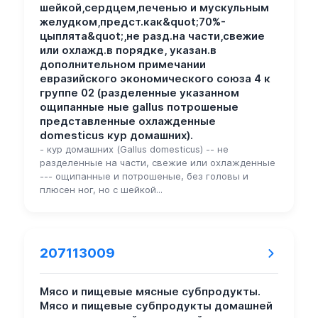
шейкой,сердцем,печенью и мускульным
желудком,предст.как&quot;70%-
цыплята&quot;,не разд.на части,свежие
или охлажд.в порядке, указан.в
дополнительном примечании
евразийского экономического союза 4 к
группе 02 (разделенные указанном
ощипанные ные gallus потрошеные
представленные охлажденные
domesticus кур домашних).
- кур домашних (Gallus domesticus) -- не
разделенные на части, свежие или охлажденные
--- ощипанные и потрошеные, без головы и
плюсен ног, но с шейкой...
207113009
Мясо и пищевые мясные субпродукты.
Мясо и пищевые субпродукты домашней