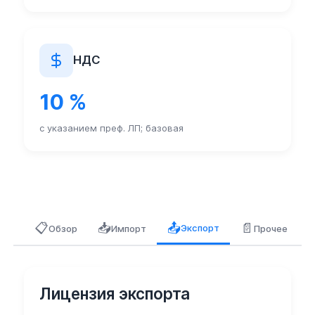
НДС
10 %
с указанием преф. ЛП; базовая
📋
📥
📄
📤
Экспорт
Обзор
Импорт
Прочее
Лицензия экспорта