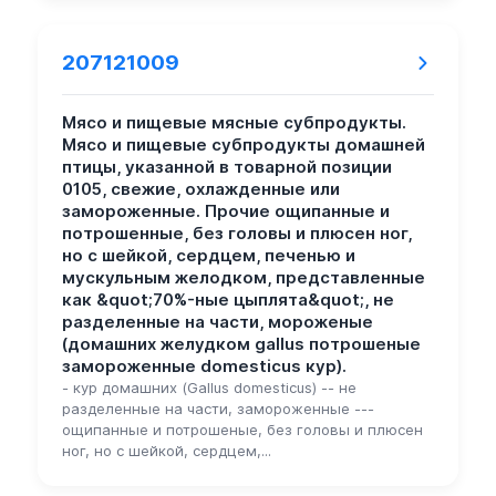
207121009
Мясо и пищевые мясные субпродукты.
Мясо и пищевые субпродукты домашней
птицы, указанной в товарной позиции
0105, свежие, охлажденные или
замороженные. Прочие ощипанные и
потрошенные, без головы и плюсен ног,
но с шейкой, сердцем, печенью и
мускульным желодком, представленные
как &quot;70%-ные цыплята&quot;, не
разделенные на части, мороженые
(домашних желудком gallus потрошеные
замороженные domesticus кур).
- кур домашних (Gallus domesticus) -- не
разделенные на части, замороженные ---
ощипанные и потрошеные, без головы и плюсен
ног, но с шейкой, сердцем,...