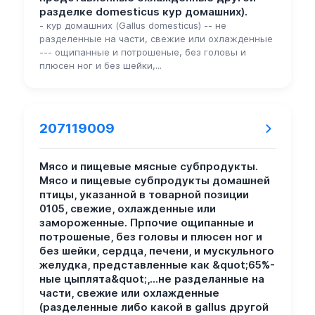
разделке domesticus кур домашних).
- кур домашних (Gallus domesticus) -- не
разделенные на части, свежие или охлажденные
--- ощипанные и потрошеные, без головы и
плюсен ног и без шейки,...
207119009
Мясо и пищевые мясные субпродукты.
Мясо и пищевые субпродукты домашней
птицы, указанной в товарной позиции
0105, свежие, охлажденные или
замороженные. Прпочие ощипанные и
потрошеные, без головы и плюсен ног и
без шейки, сердца, печени, и мускульного
желудка, представленные как &quot;65%-
ные цыплята&quot;,...не разделанные на
части, свежие или охлажденные
(разделенные либо какой в gallus другой