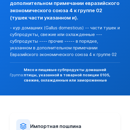
Разреш. прочие:
нет (базовая)
дополнительном примечании евразийского
Прочие особености:
экономического союза 4 к группе 02
Запреты (другие страны):
нет
(тушек части указанном и).
Экспорт:
- кур домашних (Gallus domesticus) -- части тушек и
Пошлина:
нет
субпродукты, свежие или охлажденные ---
Лицензирование:
нет (базовая)
субпродукты ---- прочие ----- в порядке,
Разреш. прочие:
нет (базовая)
указанном в дополнительном примечании
Запреты (другие страны):
нет
Евразийского экономического союза 4 к группе 02
Мясо и пищевые субпродукты домашней
Группа:
птицы, указанной в товарной позиции 0105,
свежие, охлажденные или замороженные
Импортная пошлина