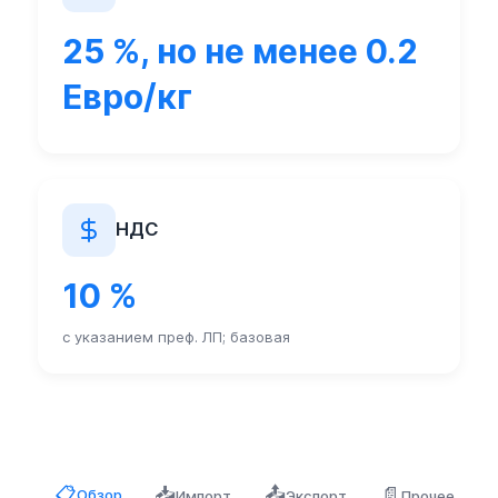
25 %, но не менее 0.2
Евро/кг
НДС
10 %
с указанием преф. ЛП; базовая
📥
📤
📄
📋
Обзор
Импорт
Экспорт
Прочее