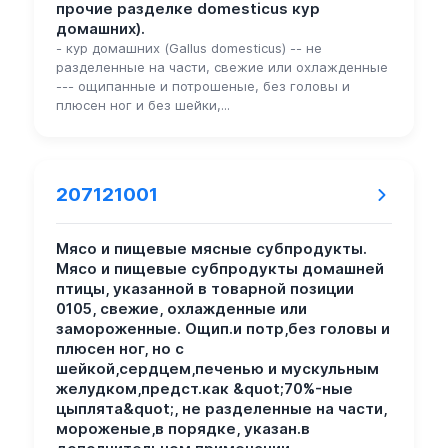
прочие разделке domesticus кур
домашних).
- кур домашних (Gallus domesticus) -- не
разделенные на части, свежие или охлажденные
--- ощипанные и потрошеные, без головы и
плюсен ног и без шейки,...
207121001
Мясо и пищевые мясные субпродукты.
Мясо и пищевые субпродукты домашней
птицы, указанной в товарной позиции
0105, свежие, охлажденные или
замороженные. Ощип.и потр,без головы и
плюсен ног, но с
шейкой,сердцем,печенью и мускульным
желудком,предст.как &quot;70%-ные
цыплята&quot;, не разделенные на части,
мороженые,в порядке, указан.в