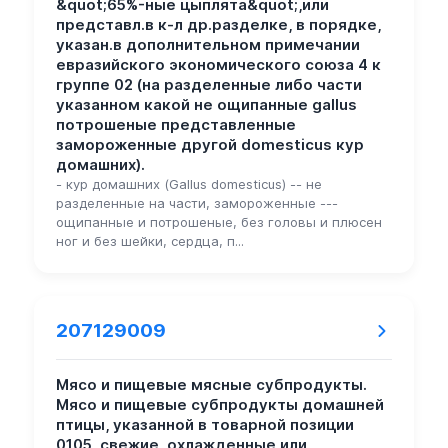
&quot;65%-ные цыплята&quot;,или
представл.в к-л др.разделке, в порядке,
указан.в дополнительном примечании
евразийского экономического союза 4 к
группе 02 (на разделенные либо части
указанном какой не ощипанные gallus
потрошеные представленные
замороженные другой domesticus кур
домашних).
- кур домашних (Gallus domesticus) -- не
разделенные на части, замороженные ---
ощипанные и потрошеные, без головы и плюсен
ног и без шейки, сердца, п...
207129009
Мясо и пищевые мясные субпродукты.
Мясо и пищевые субпродукты домашней
птицы, указанной в товарной позиции
0105, свежие, охлажденные или