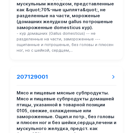
мускульным желодком, представленные
как &quot;70%-ные цыплята&quot;, не
разделенные на части, мороженые
(домашних желудком gallus потрошеные
замороженные domesticus кур).
- кур домашних (Gallus domesticus) -- не
разделенные на части, замороженные ---
ощипанные и потрошеные, без головы и плюсен
ног, но с шейкой, сердцем,...
207129001
Мясо и пищевые мясные субпродукты.
Мясо и пищевые субпродукты домашней
птицы, указанной в товарной позиции
0105, свежие, охлажденные или
замороженные. Ощип.и потр., без головы
и плюсен ног и без шейки,сердца,печени и
мускульного желудка, предст. как