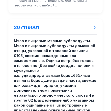
--- ощипанные и потрошеные, без головы и
плюсен ног, но с шейкой...
207119001
Мясо и пищевые мясные субпродукты.
Мясо и пищевые субпродукты домашней
птицы, указанной в товарной позиции
0105, свежие, охлажденные или
замороженные. Ощип.и потр.,без головы
и плюсен ног,без шейки,сердца,печени,и
мускульного
желудка,представл.как&quot;65%-ные
цыплята&quot;,...не разд.на части, свежие
или охлажд.,в порядке, указан.в
дополнительном примечании
евразийского экономического союза 4 к
группе 02 (разделенные либо указанном
какой ощипанные gallus потрошеные
представленные охлажденные другой