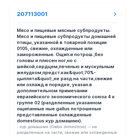
207113001
Мясо и пищевые мясные субпродукты.
Мясо и пищевые субпродукты домашней
птицы, указанной в товарной позиции
0105, свежие, охлажденные или
замороженные. Ощип.и потрош.,без
головы и плюсен ног,но с
шейкой,сердцем,печенью и мускульным
желудком,предст.как&quot;70%-
цыплята&quot;,не разд.на части,свежие
или охлажд.в порядке, указан.в
дополнительном примечании
евразийского экономического союза 4 к
группе 02 (разделенные указанном
ощипанные ные gallus потрошеные
представленные охлажденные
domesticus кур домашних).
- кур домашних (Gallus domesticus) -- не
разделенные на части, свежие или охлажденные