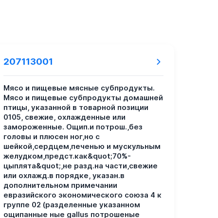
207113001
Мясо и пищевые мясные субпродукты.
Мясо и пищевые субпродукты домашней
птицы, указанной в товарной позиции
0105, свежие, охлажденные или
замороженные. Ощип.и потрош.,без
головы и плюсен ног,но с
шейкой,сердцем,печенью и мускульным
желудком,предст.как&quot;70%-
цыплята&quot;,не разд.на части,свежие
или охлажд.в порядке, указан.в
дополнительном примечании
евразийского экономического союза 4 к
группе 02 (разделенные указанном
ощипанные ные gallus потрошеные