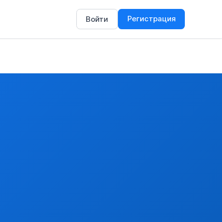
Регистрация
Войти
нные.
родукты).
кты ---- печень ----- прочая
замороженные