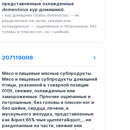
представленные охлажденные
domesticus кур домашних).
- кур домашних (Gallus domesticus) -- не
разделенные на части, свежие или
охлажденные --- ощипанные и потрошеные, без
головы и плюсен ног, но с шейкой...
207119009
Мясо и пищевые мясные субпродукты.
Мясо и пищевые субпродукты домашней
птицы, указанной в товарной позиции
0105, свежие, охлажденные или
замороженные. Прпочие ощипанные и
потрошеные, без головы и плюсен ног и
без шейки, сердца, печени, и
мускульного желудка, представленные
как &quot;65%-ные цыплята&quot;,...не
разделанные на части, свежие или