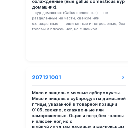
охлажденные (ные gallus domesticus кур
домашних).
- кур домашних (Gallus domesticus) -- не
разделенные на части, свежие или
охлажденные --- ощипанные и потрошеные, без
головы и плюсен ног, но с шейкой...
207121001
Мясо и пищевые мясные субпродукты.
Мясо и пищевые субпродукты домашней
птицы, указанной в товарной позиции
0105, свежие, охлажденные или
замороженные. Ощип.и потр,без головы
и плюсен ног, но с
шейкой,сердцем,печенью и мускульным