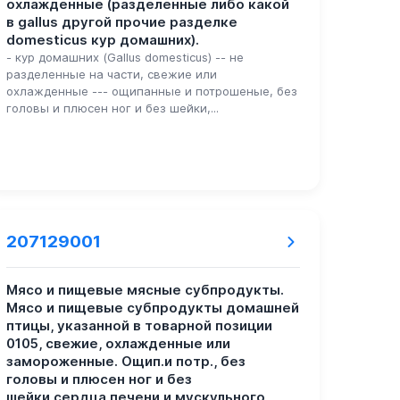
охлажденные (разделенные либо какой
в gallus другой прочие разделке
domesticus кур домашних).
- кур домашних (Gallus domesticus) -- не
разделенные на части, свежие или
охлажденные --- ощипанные и потрошеные, без
головы и плюсен ног и без шейки,...
207129001
Мясо и пищевые мясные субпродукты.
Мясо и пищевые субпродукты домашней
птицы, указанной в товарной позиции
0105, свежие, охлажденные или
замороженные. Ощип.и потр., без
головы и плюсен ног и без
шейки,сердца,печени и мускульного