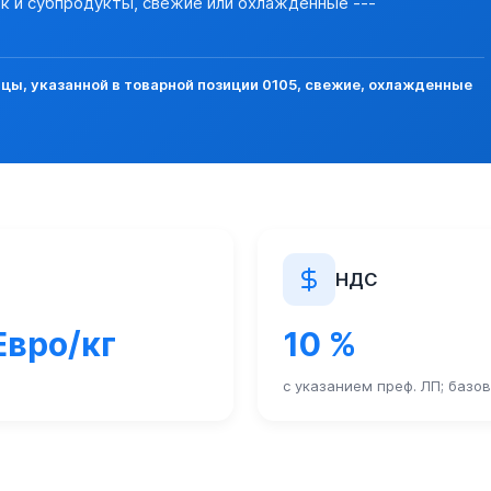
шек и субпродукты, свежие или охлажденные ---
ы, указанной в товарной позиции 0105, свежие, охлажденные
НДС
Евро/кг
10 %
с указанием преф. ЛП; базо