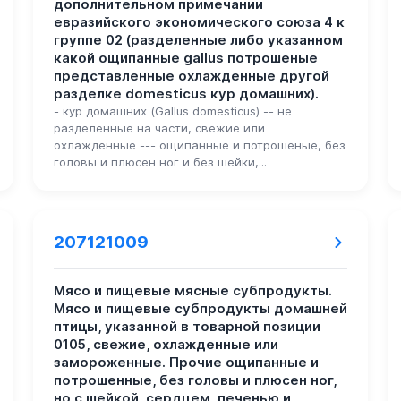
дополнительном примечании
евразийского экономического союза 4 к
группе 02 (разделенные либо указанном
какой ощипанные gallus потрошеные
представленные охлажденные другой
разделке domesticus кур домашних).
- кур домашних (Gallus domesticus) -- не
разделенные на части, свежие или
охлажденные --- ощипанные и потрошеные, без
головы и плюсен ног и без шейки,...
207121009
Мясо и пищевые мясные субпродукты.
Мясо и пищевые субпродукты домашней
птицы, указанной в товарной позиции
0105, свежие, охлажденные или
замороженные. Прочие ощипанные и
потрошенные, без головы и плюсен ног,
но с шейкой, сердцем, печенью и