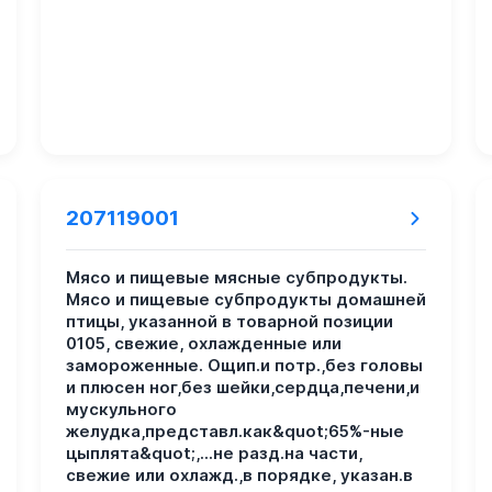
207119001
Мясо и пищевые мясные субпродукты.
Мясо и пищевые субпродукты домашней
птицы, указанной в товарной позиции
0105, свежие, охлажденные или
замороженные. Ощип.и потр.,без головы
и плюсен ног,без шейки,сердца,печени,и
мускульного
желудка,представл.как&quot;65%-ные
цыплята&quot;,...не разд.на части,
свежие или охлажд.,в порядке, указан.в