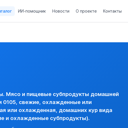
аталог
ИИ-помощник
Новости
О проекте
Контакты
товарной позиции 0105, свежие, охлажденные или замороже
gallus domesticus (тушек части свежие и охлажденные субп
и тушек и субпродукты, свежие или охлажденные --- субпроду
анной в товарной позиции 0105, свежие, охлажденные или 
 КУР ВИДА GALLUS DOMESTICUS
вая)
ы. Мясо и пищевые субпродукты домашней
и 0105, свежие, охлажденные или
ая или охлажденная, домашних кур вида
жие и охлажденные субпродукты).