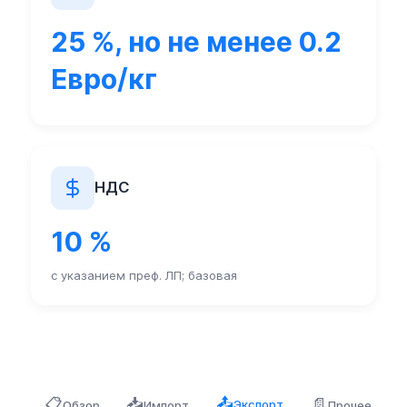
25 %, но не менее 0.2
Евро/кг
НДС
10 %
с указанием преф. ЛП; базовая
📋
📥
📄
📤
Экспорт
Обзор
Импорт
Прочее