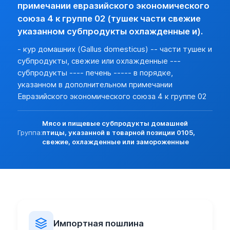
примечании евразийского экономического
См. Решение Совета Евразийской экономической комиссии от
союза 4 к группе 02 (тушек части свежие
Доступ экспорта
указанном субпродукты охлажденные и).
0207139101 ПЕЧЕНЬ, СВЕЖАЯ ИЛИ ОХЛАЖДЕННАЯ, ДОМАШ
нет (базовая)
- кур домашних (Gallus domesticus) -- части тушек и
Ветеринарный сертификат
субпродукты, свежие или охлажденные ---
При ввозе, вывозе, транзите, а также при перемещении вн
субпродукты ---- печень ----- в порядке,
Решение Комиссии ТС N 317 от 18.06.10г. См. Приложение N 
указанном в дополнительном примечании
Евразийского экономического союза 4 к группе 02
Cм. приложение к Решению Коллегии ЕЭК N 294 от 10.12.13г.
Мясо и пищевые субпродукты домашней
В соответствии с приказом Минсельхоза РФ от 26.08.11г. 
Группа:
птицы, указанной в товарной позиции 0105,
свежие, охлажденные или замороженные
Правила осуществления госуд. ветеринарного надзора в пун
Решением Совета ЕЭК от 12.11.2021 N 130 утвержден поряд
Импортная пошлина