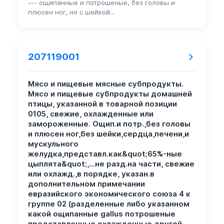
--- ощипанные и потрошеные, без головы и
плюсен ног, но с шейкой...
207119001
Мясо и пищевые мясные субпродукты.
Мясо и пищевые субпродукты домашней
птицы, указанной в товарной позиции
0105, свежие, охлажденные или
замороженные. Ощип.и потр.,без головы
и плюсен ног,без шейки,сердца,печени,и
мускульного
желудка,представл.как&quot;65%-ные
цыплята&quot;,...не разд.на части, свежие
или охлажд.,в порядке, указан.в
дополнительном примечании
евразийского экономического союза 4 к
группе 02 (разделенные либо указанном
какой ощипанные gallus потрошеные
представленные охлажденные другой