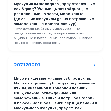
мускульным желодком, представленные
как &quot;70%-ные цыплята&quot;, не
разделенные на части, мороженые
(домашних желудком gallus потрошеные
замороженные domesticus кур).
- кур домашних (Gallus domesticus) -- не
разделенные на части, замороженные ---
ощипанные и потрошеные, без головы и плюсен
ног, но с шейкой, сердцем,...
207129001
Мясо и пищевые мясные субпродукты.
Мясо и пищевые субпродукты домашней
птицы, указанной в товарной позиции
0105, свежие, охлажденные или
замороженные. Ощип.и потр., без головы
и плюсен ног и без шейки,сердца,печени и
мускульного желудка, предст. как