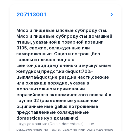
207113001
Мясо и пищевые мясные субпродукты.
Мясо и пищевые субпродукты домашней
птицы, указанной в товарной позиции
0105, свежие, охлажденные или
замороженные. Ощип.и потрош.,без
головы и плюсен ног,но с
шейкой,сердцем,печенью и мускульным
желудком,предст.как&quot;70%-
цыплята&quot;,не разд.на части,свежие
или охлажд.в порядке, указан.в
дополнительном примечании
евразийского экономического союза 4 к
группе 02 (разделенные указанном
ощипанные ные gallus потрошеные
представленные охлажденные
domesticus кур домашних).
- кур домашних (Gallus domesticus) -- не
разделенные на части, свежие или охлажденные