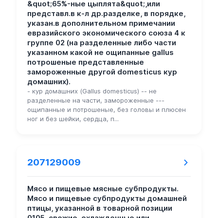
&quot;65%-ные цыплята&quot;,или
представл.в к-л др.разделке, в порядке,
указан.в дополнительном примечании
евразийского экономического союза 4 к
группе 02 (на разделенные либо части
указанном какой не ощипанные gallus
потрошеные представленные
замороженные другой domesticus кур
домашних).
- кур домашних (Gallus domesticus) -- не
разделенные на части, замороженные ---
ощипанные и потрошеные, без головы и плюсен
ног и без шейки, сердца, п...
207129009
Мясо и пищевые мясные субпродукты.
Мясо и пищевые субпродукты домашней
птицы, указанной в товарной позиции
0105, свежие, охлажденные или