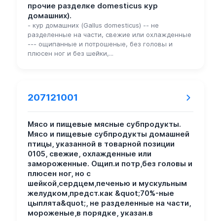
прочие разделке domesticus кур
домашних).
- кур домашних (Gallus domesticus) -- не
разделенные на части, свежие или охлажденные
--- ощипанные и потрошеные, без головы и
плюсен ног и без шейки,...
207121001
Мясо и пищевые мясные субпродукты.
Мясо и пищевые субпродукты домашней
птицы, указанной в товарной позиции
0105, свежие, охлажденные или
замороженные. Ощип.и потр,без головы и
плюсен ног, но с
шейкой,сердцем,печенью и мускульным
желудком,предст.как &quot;70%-ные
цыплята&quot;, не разделенные на части,
мороженые,в порядке, указан.в