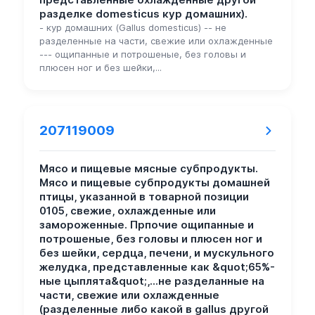
разделке domesticus кур домашних).
- кур домашних (Gallus domesticus) -- не
разделенные на части, свежие или охлажденные
--- ощипанные и потрошеные, без головы и
плюсен ног и без шейки,...
207119009
Мясо и пищевые мясные субпродукты.
Мясо и пищевые субпродукты домашней
птицы, указанной в товарной позиции
0105, свежие, охлажденные или
замороженные. Прпочие ощипанные и
потрошеные, без головы и плюсен ног и
без шейки, сердца, печени, и мускульного
желудка, представленные как &quot;65%-
ные цыплята&quot;,...не разделанные на
части, свежие или охлажденные
(разделенные либо какой в gallus другой