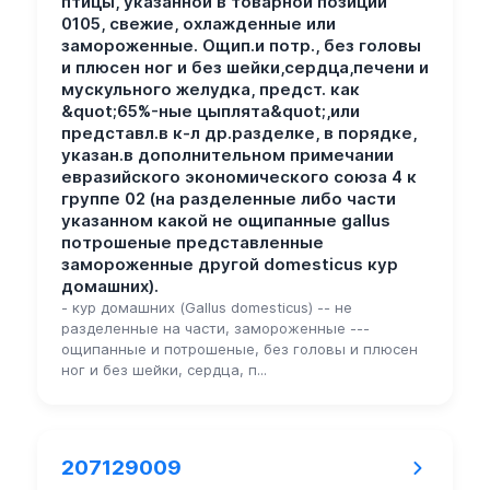
птицы, указанной в товарной позиции
0105, свежие, охлажденные или
замороженные. Ощип.и потр., без головы
и плюсен ног и без шейки,сердца,печени и
мускульного желудка, предст. как
&quot;65%-ные цыплята&quot;,или
представл.в к-л др.разделке, в порядке,
указан.в дополнительном примечании
евразийского экономического союза 4 к
группе 02 (на разделенные либо части
указанном какой не ощипанные gallus
потрошеные представленные
замороженные другой domesticus кур
домашних).
- кур домашних (Gallus domesticus) -- не
разделенные на части, замороженные ---
ощипанные и потрошеные, без головы и плюсен
ног и без шейки, сердца, п...
207129009