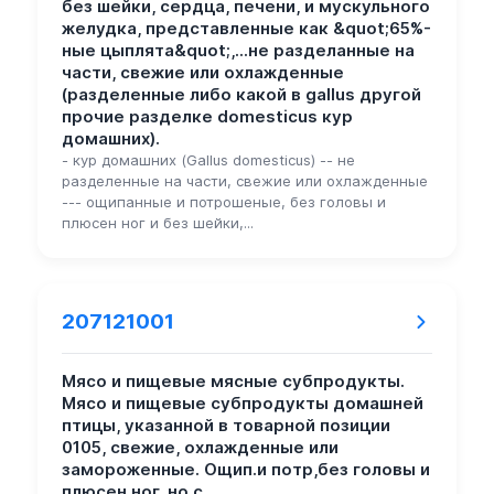
без шейки, сердца, печени, и мускульного
желудка, представленные как &quot;65%-
ные цыплята&quot;,...не разделанные на
части, свежие или охлажденные
(разделенные либо какой в gallus другой
прочие разделке domesticus кур
домашних).
- кур домашних (Gallus domesticus) -- не
разделенные на части, свежие или охлажденные
--- ощипанные и потрошеные, без головы и
плюсен ног и без шейки,...
207121001
Мясо и пищевые мясные субпродукты.
Мясо и пищевые субпродукты домашней
птицы, указанной в товарной позиции
0105, свежие, охлажденные или
замороженные. Ощип.и потр,без головы и
плюсен ног, но с