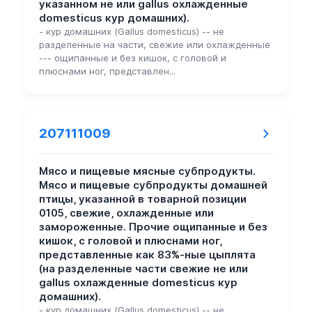
указанном не или gallus охлажденные
domesticus кур домашних).
- кур домашних (Gallus domesticus) -- не
разделенные на части, свежие или охлажденные
--- ощипанные и без кишок, с головой и
плюснами ног, представлен...
207111009
Мясо и пищевые мясные субпродукты.
Мясо и пищевые субпродукты домашней
птицы, указанной в товарной позиции
0105, свежие, охлажденные или
замороженные. Прочие ощипанные и без
кишок, с головой и плюснами ног,
представленные как 83%-ные цыплята
(на разделенные части свежие не или
gallus охлажденные domesticus кур
домашних).
- кур домашних (Gallus domesticus) -- не