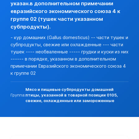
указан.в дополнительном примечании
См. Решение Совета Евразийской экономической комиссии от
евразийского экономического союза 4 к
Доступ экспорта
группе 02 (тушек части указанном
0207135001 ГРУДКИ И КУСКИ ИЗ НИХ, СВЕЖИЕ ИЛИ ОХЛ
нет (базовая)
субпродукты).
Ветеринарный сертификат
- кур домашних (Gallus domesticus) -- части тушек и
При ввозе, вывозе, транзите, а также при перемещении вн
субпродукты, свежие или охлажденные --- части
Решение Комиссии ТС N 317 от 18.06.10г. См. Приложение N 
тушек ---- необваленные ----- грудки и куски из них
------ в порядке, указанном в дополнительном
Cм. приложение к Решению Коллегии ЕЭК N 294 от 10.12.13г.
примечании Евразийского экономического союза 4
к группе 02
В соответствии с приказом Минсельхоза РФ от 26.08.11г. 
Правила осуществления госуд. ветеринарного надзора в пун
Мясо и пищевые субпродукты домашней
Группа:
птицы, указанной в товарной позиции 0105,
Решением Совета ЕЭК от 12.11.2021 N 130 утвержден поряд
свежие, охлажденные или замороженные