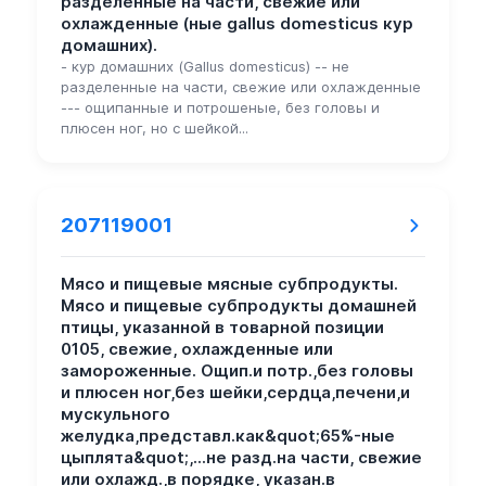
разделенные на части, свежие или
охлажденные (ные gallus domesticus кур
домашних).
- кур домашних (Gallus domesticus) -- не
разделенные на части, свежие или охлажденные
--- ощипанные и потрошеные, без головы и
плюсен ног, но с шейкой...
207119001
Мясо и пищевые мясные субпродукты.
Мясо и пищевые субпродукты домашней
птицы, указанной в товарной позиции
0105, свежие, охлажденные или
замороженные. Ощип.и потр.,без головы
и плюсен ног,без шейки,сердца,печени,и
мускульного
желудка,представл.как&quot;65%-ные
цыплята&quot;,...не разд.на части, свежие
или охлажд.,в порядке, указан.в