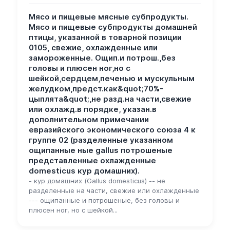
Мясо и пищевые мясные субпродукты.
Мясо и пищевые субпродукты домашней
птицы, указанной в товарной позиции
0105, свежие, охлажденные или
замороженные. Ощип.и потрош.,без
головы и плюсен ног,но с
шейкой,сердцем,печенью и мускульным
желудком,предст.как&quot;70%-
цыплята&quot;,не разд.на части,свежие
или охлажд.в порядке, указан.в
дополнительном примечании
евразийского экономического союза 4 к
группе 02 (разделенные указанном
ощипанные ные gallus потрошеные
представленные охлажденные
domesticus кур домашних).
- кур домашних (Gallus domesticus) -- не
разделенные на части, свежие или охлажденные
--- ощипанные и потрошеные, без головы и
плюсен ног, но с шейкой...