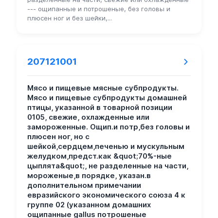
--- ощипанные и потрошеные, без головы и
плюсен ног и без шейки,...
207121001
Мясо и пищевые мясные субпродукты.
Мясо и пищевые субпродукты домашней
птицы, указанной в товарной позиции
0105, свежие, охлажденные или
замороженные. Ощип.и потр,без головы и
плюсен ног, но с
шейкой,сердцем,печенью и мускульным
желудком,предст.как &quot;70%-ные
цыплята&quot;, не разделенные на части,
мороженые,в порядке, указан.в
дополнительном примечании
евразийского экономического союза 4 к
группе 02 (указанном домашних
ощипанные gallus потрошеные