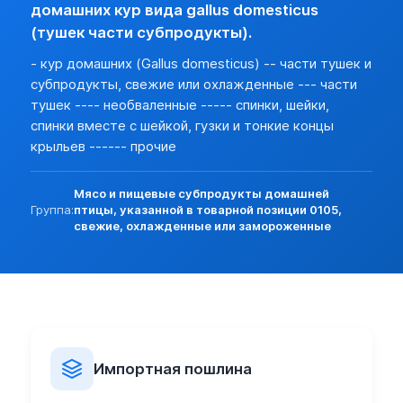
домашних кур вида gallus domesticus
См. Решение Совета Евразийской экономической комиссии от
(тушек части субпродукты).
Доступ экспорта
0207134009 ПРОЧИЕ СПИНКИ, ШЕЙКИ, СПИНКИ ВМЕСТЕ С
- кур домашних (Gallus domesticus) -- части тушек и
нет (базовая)
субпродукты, свежие или охлажденные --- части
Ветеринарный сертификат
тушек ---- необваленные ----- спинки, шейки,
При ввозе, вывозе, транзите, а также при перемещении вн
спинки вместе с шейкой, гузки и тонкие концы
Решение Комиссии ТС N 317 от 18.06.10г. См. Приложение N 
крыльев ------ прочие
Cм. приложение к Решению Коллегии ЕЭК N 294 от 10.12.13г.
Мясо и пищевые субпродукты домашней
Группа:
птицы, указанной в товарной позиции 0105,
В соответствии с приказом Минсельхоза РФ от 26.08.11г. 
свежие, охлажденные или замороженные
Правила осуществления госуд. ветеринарного надзора в пун
Решением Совета ЕЭК от 12.11.2021 N 130 утвержден поряд
Импортная пошлина