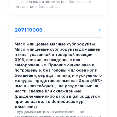
--- ощипанные и потрошеные, без головы и
плюсен ног и без шейки,...
207119009
Мясо и пищевые мясные субпродукты.
Мясо и пищевые субпродукты домашней
птицы, указанной в товарной позиции
0105, свежие, охлажденные или
замороженные. Прпочие ощипанные и
потрошеные, без головы и плюсен ног и
без шейки, сердца, печени, и мускульного
желудка, представленные как &quot;65%-
ные цыплята&quot;,...не разделанные на
части, свежие или охлажденные
(разделенные либо какой в gallus другой
прочие разделке domesticus кур
домашних).
- кур домашних (Gallus domesticus) -- не
разделенные на части, свежие или охлажденные