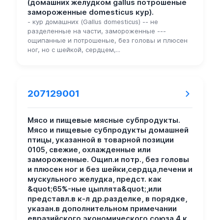
(домашних желудком gallus потрошеные
замороженные domesticus кур).
- кур домашних (Gallus domesticus) -- не
разделенные на части, замороженные ---
ощипанные и потрошеные, без головы и плюсен
ног, но с шейкой, сердцем,...
207129001
Мясо и пищевые мясные субпродукты.
Мясо и пищевые субпродукты домашней
птицы, указанной в товарной позиции
0105, свежие, охлажденные или
замороженные. Ощип.и потр., без головы
и плюсен ног и без шейки,сердца,печени и
мускульного желудка, предст. как
&quot;65%-ные цыплята&quot;,или
представл.в к-л др.разделке, в порядке,
указан.в дополнительном примечании
евразийского экономического союза 4 к