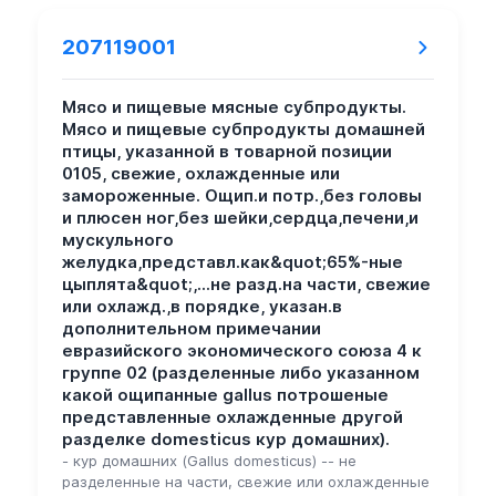
207119001
Мясо и пищевые мясные субпродукты.
Мясо и пищевые субпродукты домашней
птицы, указанной в товарной позиции
0105, свежие, охлажденные или
замороженные. Ощип.и потр.,без головы
и плюсен ног,без шейки,сердца,печени,и
мускульного
желудка,представл.как&quot;65%-ные
цыплята&quot;,...не разд.на части, свежие
или охлажд.,в порядке, указан.в
дополнительном примечании
евразийского экономического союза 4 к
группе 02 (разделенные либо указанном
какой ощипанные gallus потрошеные
представленные охлажденные другой
разделке domesticus кур домашних).
- кур домашних (Gallus domesticus) -- не
разделенные на части, свежие или охлажденные