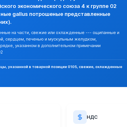
кого экономического союза 4 к группе 02
ные gallus потрошеные представленные
их).
ленные на части, свежие или охлажденные --- ощипанные и
кой, сердцем, печенью и мускульным желудком,
орядке, указанном в дополнительном примечании
02
ы, указанной в товарной позиции 0105, свежие, охлажденные
НДС