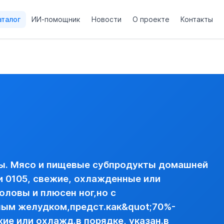
аталог
ИИ-помощник
Новости
О проекте
Контакты
товарной позиции 0105, свежие, охлажденные или замороже
ем,печенью и мускульным желудком,предст.как"70%-цыплята"
азделенные на части, свежие или охлажденные --- ощипанные
анной в товарной позиции 0105, свежие, охлажденные или 
КОЙ,СЕРДЦЕМ,ПЕЧЕНЬЮ И МУСКУЛЬНЫМ ЖЕЛУДКОМ,ПРЕДС
вая)
ы. Мясо и пищевые субпродукты домашней
и 0105, свежие, охлажденные или
оловы и плюсен ног,но с
ным желудком,предст.как&quot;70%-
ие или охлажд.в порядке, указан.в