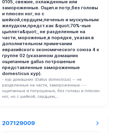
0105, свежие, охлажденные или
замороженные. Ощип.и потр,без головы
и плюсен ног, но с
шейкой,сердцем,печенью и мускульным
желудком,предст.как &quot;70%-ные
цыплята&quot;, не разделенные на
части, мороженые,в порядке, указан.в
дополнительном примечании
евразийского экономического союза 4 к
группе 02 (указанном домашних
ощипанные gallus потрошеные
представленные замороженные
domesticus кур).
- кур домашних (Gallus domesticus) -- не
разделенные на части, замороженные ---
ощипанные и потрошеные, без головы и плюсен
ног, но с шейкой, сердцем,...
207129009