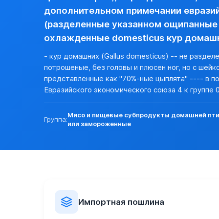
Разреш. прочие:
нет (базовая)
дополнительном примечании евразийс
Прочие особености:
(разделенные указанном ощипанные 
Запреты (другие страны):
нет
охлажденные domesticus кур домашн
Экспорт:
Пошлина:
нет
- кур домашних (Gallus domesticus) -- не разде
Лицензирование:
нет (базовая)
потрошеные, без головы и плюсен ног, но с шей
Разреш. прочие:
нет (базовая)
представленные как "70%-ные цыплята" ---- в п
Запреты (другие страны):
нет
Евразийского экономического союза 4 к группе 
Мясо и пищевые субпродукты домашней птиц
Группа:
или замороженные
Импортная пошлина