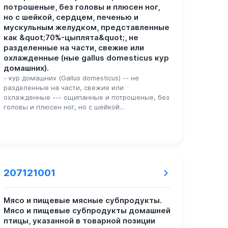
потрошеные, без головы и плюсен ног,
но с шейкой, сердцем, печенью и
мускульным желудком, представленные
как &quot;70%-цыплята&quot;, не
разделенные на части, свежие или
охлажденные (ные gallus domesticus кур
домашних).
- кур домашних (Gallus domesticus) -- не
разделенные на части, свежие или
охлажденные --- ощипанные и потрошеные, без
головы и плюсен ног, но с шейкой...
207121001
Мясо и пищевые мясные субпродукты.
Мясо и пищевые субпродукты домашней
птицы, указанной в товарной позиции