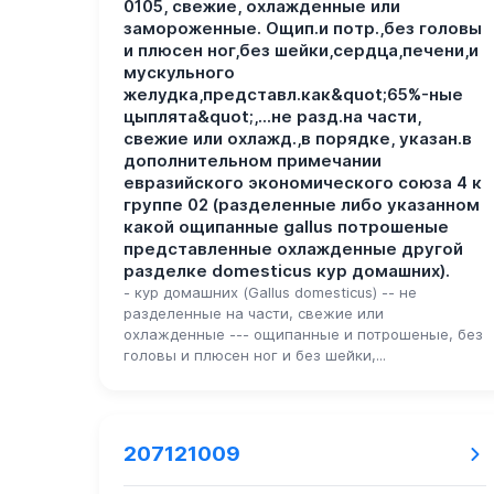
0105, свежие, охлажденные или
замороженные. Ощип.и потр.,без головы
и плюсен ног,без шейки,сердца,печени,и
мускульного
желудка,представл.как&quot;65%-ные
цыплята&quot;,...не разд.на части,
свежие или охлажд.,в порядке, указан.в
дополнительном примечании
евразийского экономического союза 4 к
группе 02 (разделенные либо указанном
какой ощипанные gallus потрошеные
представленные охлажденные другой
разделке domesticus кур домашних).
- кур домашних (Gallus domesticus) -- не
разделенные на части, свежие или
охлажденные --- ощипанные и потрошеные, без
головы и плюсен ног и без шейки,...
207121009