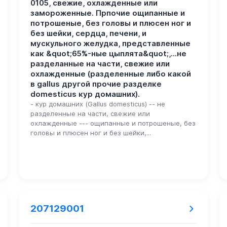
0105, свежие, охлажденные или
замороженные. Прпочие ощипанные и
потрошеные, без головы и плюсен ног и
без шейки, сердца, печени, и
мускульного желудка, представленные
как &quot;65%-ные цыплята&quot;,...не
разделанные на части, свежие или
охлажденные (разделенные либо какой
в gallus другой прочие разделке
domesticus кур домашних).
- кур домашних (Gallus domesticus) -- не
разделенные на части, свежие или
охлажденные --- ощипанные и потрошеные, без
головы и плюсен ног и без шейки,...
207129001