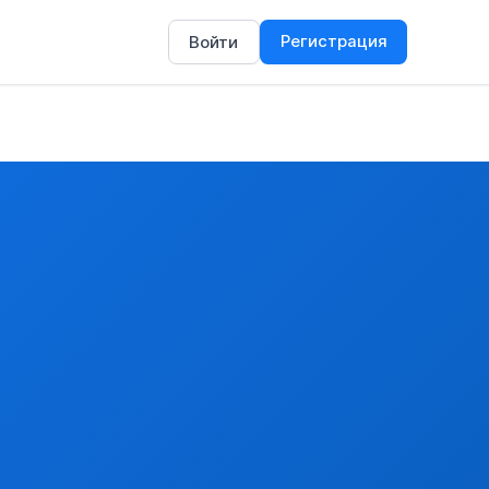
Регистрация
Войти
нные.
,не разд.на части,свежие или охлажд.в порядке, указан.в д
 и потрошеные, без головы и плюсен ног, но с шейкой, серд
замороженные
Т.КАК"70%-ЦЫПЛЯТА",НЕ РАЗД.НА ЧАСТИ,СВЕЖИЕ ИЛИ 