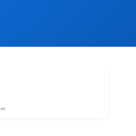
и разрешений на экспорт и (или) импорт товаров, включенны
АРМАЦЕВТИЧЕСКОЙ ПРОДУКЦИИ
тировки должны сопровождаться ветеринарными сертификата
 подконтрольных товаров, ввозимых на таможенную территори
деральной службы по ветеринарному и фитосанитарному надз
Правительства РФ от 29.06.2011 N 501
жащей обязательной оценке соответствия.
вая