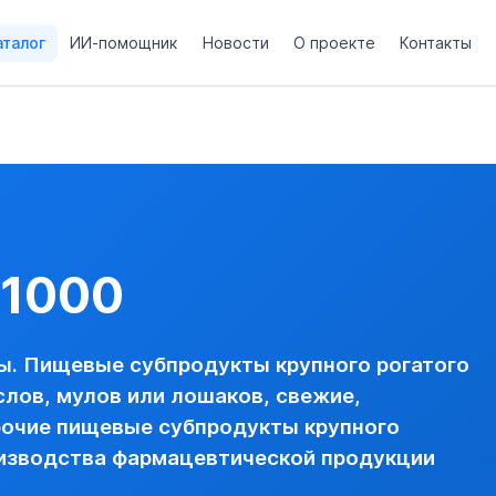
аталог
ИИ-помощник
Новости
О проекте
Контакты
, коз, лошадей, ослов, мулов или лошаков, свежие, охлажде
роженые, для производства фармацевтической продукции (з
- прочие --- для производства фармацевтической продукции
ей, овец, коз, лошадей, ослов, мулов или лошаков, свежие
 РОГАТОГО СКОТА, МОРОЖЕНЫЕ, ДЛЯ ПРОИЗВОДСТВА Ф
91000
ы животного происхождения из животных, относящихся к вида
ы. Пищевые субпродукты крупного рогатого
ихся под угрозой исчезновения, их частей или дериватов, 
ослов, мулов или лошаков, свежие,
очие пищевые субпродукты крупного
 см. Приложение 5
оизводства фармацевтической продукции
ановлен Порядок выдачи генеральных, разовых и исключитель