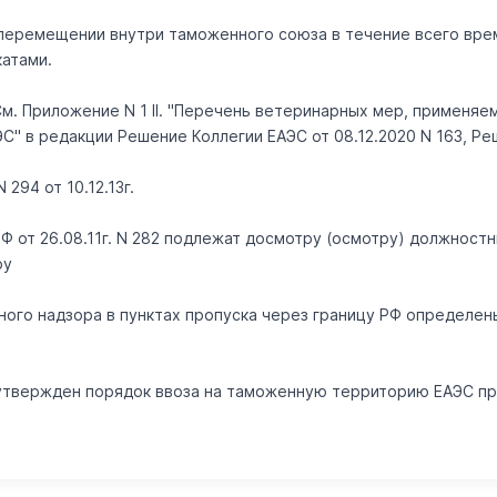
ри перемещении внутри таможенного союза в течение всего вр
атами.
 См. Приложение N 1 II. "Перечень ветеринарных мер, применя
 в редакции Решение Коллегии ЕАЭС от 08.12.2020 N 163, Реше
294 от 10.12.13г.
РФ от 26.08.11г. N 282 подлежат досмотру (осмотру) должнос
ру
ного надзора в пунктах пропуска через границу РФ определе
0 утвержден порядок ввоза на таможенную территорию ЕАЭС п