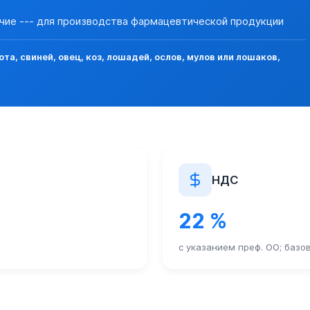
 24.11.2023 N 125 "Об утверждении Правил выдачи лицензий 
очие --- для производства фармацевтической продукции
 РОГАТОГО СКОТА, МОРОЖЕНЫЕ, ДЛЯ ПРОИЗВОДСТВА Ф
а, свиней, овец, коз, лошадей, ослов, мулов или лошаков,
утри таможенного союза в течение всего времени транспор
1 II. "Перечень ветеринарных мер, применяемых в отношении
N 282 подлежат досмотру (осмотру) должностными лицами Фе
НДС
ктах пропуска через границу РФ определены Постановлением 
22 %
ок ввоза на таможенную территорию ЕАЭС продукции, подле
с указанием преф. ОО; базо