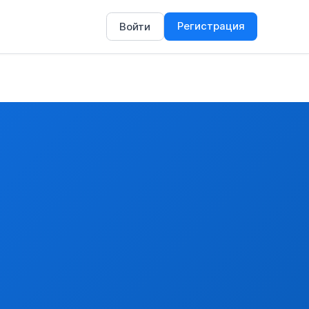
Регистрация
Войти
нные или замороженные.
амороженные).
, охлажденные или замороженные
АРМАЦЕВТИЧЕСКОЙ ПРОДУКЦИИ
м, указанным в разделе I Приложения 2.7
подпадающих под действие Конвенции, кроме осетровых видо
ных лицензий на экспорт или импорт товаров, в том числе 