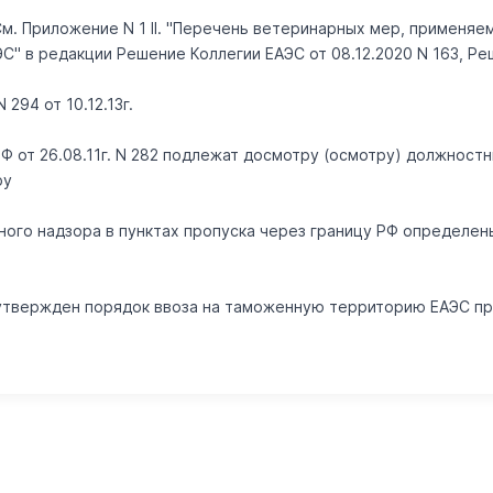
 См. Приложение N 1 II. "Перечень ветеринарных мер, применя
 в редакции Решение Коллегии ЕАЭС от 08.12.2020 N 163, Реше
294 от 10.12.13г.
РФ от 26.08.11г. N 282 подлежат досмотру (осмотру) должнос
ру
ного надзора в пунктах пропуска через границу РФ определе
0 утвержден порядок ввоза на таможенную территорию ЕАЭС п