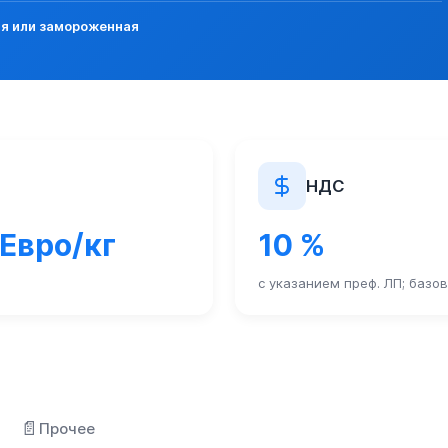
 24.11.2023 N 125 "Об утверждении Правил выдачи лицензий 
ая или замороженная
Е, МОРОЖЕНЫЕ
утри таможенного союза в течение всего времени транспор
1 II. "Перечень ветеринарных мер, применяемых в отношении
НДС
 Евро/кг
10 %
N 282 подлежат досмотру (осмотру) должностными лицами Фе
ктах пропуска через границу РФ определены Постановлением 
с указанием преф. ЛП; базо
ок ввоза на таможенную территорию ЕАЭС продукции, подле
📄
Прочее