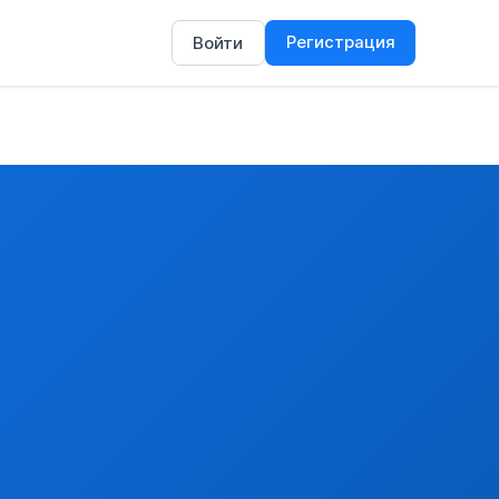
Регистрация
Войти
м, указанным в разделе I Приложения 2.7
подпадающих под действие Конвенции, кроме осетровых видо
ных лицензий на экспорт или импорт товаров, в том числе 