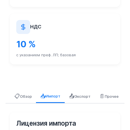
НДС
10 %
с указанием преф. ЛП; базовая
📋
📤
📄
📥
Импорт
Обзор
Экспорт
Прочее
Лицензия импорта