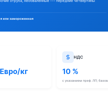
прочие отруба, необваленные --- передние четвертины
ая или замороженная
НДС
 Евро/кг
10 %
с указанием преф. ЛП; базо