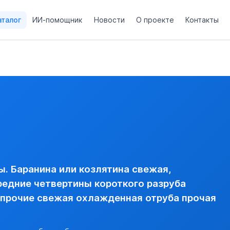
аталог
ИИ-помощник
Новости
О проекте
Контакты
ная.
ли охлажденные (прочие свежая охлажденная отруба прочая
 -- прочие отруба, необваленные --- передние четвертины к
амороженная
Ы СВЕЖИЕ ИЛИ ОХЛАЖДЕННЫЕ
вая)
. Баранина или козлятина свежая,
едние четвертины короткого разруба
прочие свежая охлажденная отруба прочая