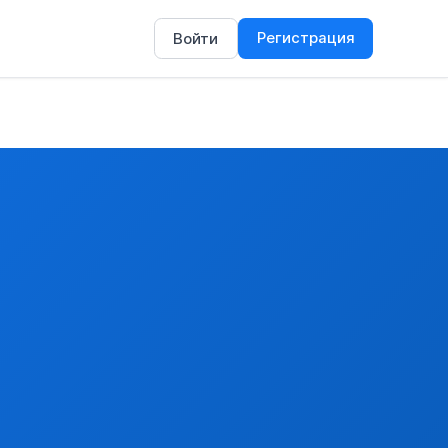
Регистрация
Войти
 баранина необваленные).
ороткого разруба