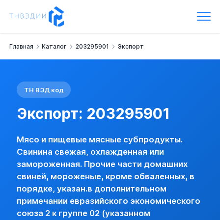
Экспорт: 203295901
Мясо и пищевые мясные субпродукты.
Свинина свежая, охлажденная или замороженная.
Прочие части домашних свиней, мороженые, кроме обваленны
Главная
Каталог
203295901
Экспорт
Наименование:
- замороженная -- прочая --- домашних свин
Группа:
Свинина свежая, охлажденная или замороженная
Импортная пошлина:
нет
НДС:
10 %
ТН ВЭД код
Экспорт
Снижение экспорта
Экспорт: 203295901
0203295901 ПРОЧИЕ ЧАСТИ ДОМАШНИХ СВИНЕЙ, МОРОЖЕ
нет (базовая)
Мясо и пищевые мясные субпродукты.
Санкции (экспорт)
Товар, возможно, попадает в списки подсанкционных товаро
Свинина свежая, охлажденная или
Лицензия экспорта
замороженная. Прочие части домашних
0203295901 ПРОЧИЕ ЧАСТИ ДОМАШНИХ СВИНЕЙ, МОРОЖЕ
свиней, мороженые, кроме обваленных, в
нет (базовая)
порядке, указан.в дополнительном
есть
примечании евразийского экономического
Цивветта, мускус (струя), желчь, железы и прочие продукт
союза 2 к группе 02 (указанном