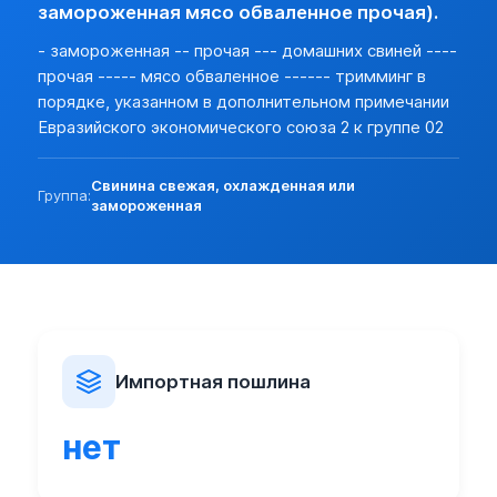
Разреш. прочие:
нет (базовая)
замороженная мясо обваленное прочая).
Прочие особености:
- замороженная -- прочая --- домашних свиней ----
Запреты (другие страны):
нет
прочая ----- мясо обваленное ------ тримминг в
Экспорт:
порядке, указанном в дополнительном примечании
Пошлина:
нет
Евразийского экономического союза 2 к группе 02
Лицензирование:
нет (базовая)
Разреш. прочие:
нет (базовая)
Свинина свежая, охлажденная или
Запреты (другие страны):
нет (базовая)
Группа:
замороженная
Импортная пошлина
нет