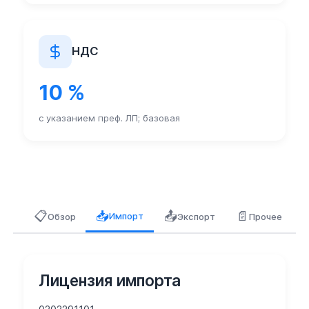
НДС
10 %
с указанием преф. ЛП; базовая
📋
📤
📄
📥
Импорт
Обзор
Экспорт
Прочее
Лицензия импорта