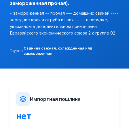
Разреш. прочие:
нет (базовая)
замороженная прочая).
Прочие особености:
- замороженная -- прочая --- домашних свиней ----
Запреты (другие страны):
нет
передние края и отруба из них ----- в порядке,
Экспорт:
указанном в дополнительном примечании
Пошлина:
нет
Евразийского экономического союза 2 к группе 02
Лицензирование:
нет (базовая)
Разреш. прочие:
нет (базовая)
Свинина свежая, охлажденная или
Запреты (другие страны):
нет (базовая)
Группа:
замороженная
Импортная пошлина
нет