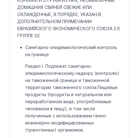
КОРЕЙКИ И ОТРУБА ИЗ НИХ, НЕОБВАЛЕННЫЕ
ДОМАШНИХ СВИНЕЙ СВЕЖИЕ ИЛИ
Запрещен ввоз в таможенном режиме свободной таможенной
ОХЛАЖДЕННЫЕ, В ПОРЯДКЕ, УКАЗАН.В
ДОПОЛНИТЕЛЬНОМ ПРИМЕЧАНИИ
Постановление Правительства N 186 от 31.03.06.
ЕВРАЗИЙСКОГО ЭКОНОМИЧЕСКОГО СОЮЗА 2 К
Особый порядок оформления
ГРУППЕ 02
Ввоз регурируется Постановлением Правительства N 732 от 
Подробное описание товара (кроме ЭК10, ИМ94)
Санитарно-эпидемиологический контроль
Дополнительные требования к описанию товаров:
на границе
часть туши или вид отруба (например, лопатка, окорок, коре
Раздел I. Подлежат санитарно-
процентное соотношение жира и мяса в продукте (например
эпидемиологическому надзору (контролю)
на таможенной границе и таможенной
Примечания. 1. Для целей применения настоящего перечня 
территории таможенного союза:Пищевые
продукты (продукты в натуральном или
Решение Комиссии ТС от 20.05.2010 N 257 в ред. Решения Кол
переработанном виде, употребляемые
человеком в пищу), в том числе
полученные с использованием генно-
инженерно-модифицированных
(трансгенных) организмов.