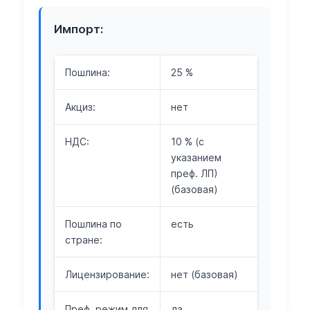
Импорт:
Пошлина:
25 %
Акциз:
нет
НДС:
10 % (с
указанием
преф. ЛП)
(базовая)
Пошлина по
есть
стране:
Лицензирование:
нет (базовая)
Преф. режим для
да