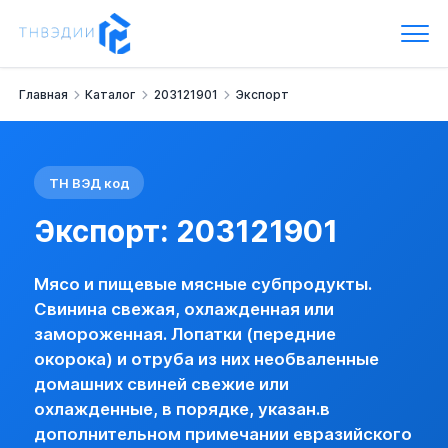
Экспорт: 203121901
Мясо и пищевые мясные субпродукты.
Свинина свежая, охлажденная или замороженная.
Лопатки (передние окорока) и отруба из них необваленные 
Главная
Каталог
203121901
Экспорт
Наименование:
- свежая или охлажденная -- окорока, лопат
Группа:
Свинина свежая, охлажденная или замороженная
Импортная пошлина:
нет
НДС:
10 %
ТН ВЭД код
Экспорт
Снижение экспорта
Экспорт: 203121901
0203121901 ЛОПАТКИ (ПЕРЕДНИЕ ОКОРОКА) И ОТРУБА 
нет (базовая)
Мясо и пищевые мясные субпродукты.
Санкции (экспорт)
Товар, возможно, попадает в списки подсанкционных товаро
Свинина свежая, охлажденная или
Лицензия экспорта
замороженная. Лопатки (передние
0203121901 ЛОПАТКИ (ПЕРЕДНИЕ ОКОРОКА) И ОТРУБА 
окорока) и отруба из них необваленные
нет (базовая)
домашних свиней свежие или
есть
охлажденные, в порядке, указан.в
Цивветта, мускус (струя), желчь, железы и прочие продукт
дополнительном примечании евразийского