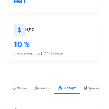
нет
НДС
10 %
с указанием преф. ЛП; базовая
📋
📥
📄
📤
Экспорт
Обзор
Импорт
Прочее