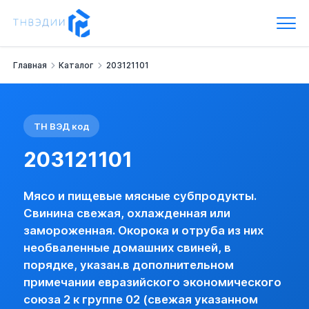
Код ТН ВЭД: 203121101
Мясо и пищевые мясные субпродукты.
Свинина свежая, охлажденная или замороженная.
Окорока и отруба из них необваленные домашних свиней, в п
Главная
Каталог
203121101
Наименование:
- свежая или охлажденная -- окорока, лопат
Группа:
Свинина свежая, охлажденная или замороженная
Импортная пошлина:
нет
НДС:
10 %
ТН ВЭД код
Базовая информация
ОКОРОКА И ОТРУБА ИЗ НИХ НЕОБВАЛЕННЫЕ ДОМАШНИХ С
203121101
Импорт:
Пошлина:
нет
Мясо и пищевые мясные субпродукты.
Акциз:
нет
Свинина свежая, охлажденная или
НДС:
10 % (с указанием преф. ЛП) (базо
замороженная. Окорока и отруба из них
Пошлина по стране:
есть
необваленные домашних свиней, в
Лицензирование:
нет (базовая)
порядке, указан.в дополнительном
Преф. режим для РС:
да
примечании евразийского экономического
Преф. режим для НРС:
нет
Сертификация:
нет
союза 2 к группе 02 (свежая указанном