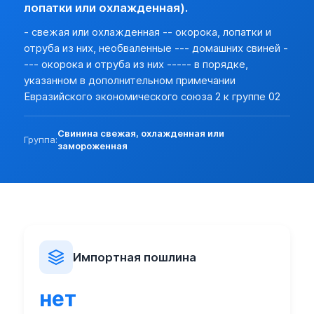
Разреш. прочие:
нет (базовая)
лопатки или охлажденная).
Прочие особености:
- свежая или охлажденная -- окорока, лопатки и
Запреты (другие страны):
нет
отруба из них, необваленные --- домашних свиней -
Экспорт:
--- окорока и отруба из них ----- в порядке,
Пошлина:
нет
указанном в дополнительном примечании
Лицензирование:
нет (базовая)
Евразийского экономического союза 2 к группе 02
Разреш. прочие:
нет (базовая)
Запреты (другие страны):
нет (базовая)
Свинина свежая, охлажденная или
Группа:
замороженная
Импортная пошлина
нет