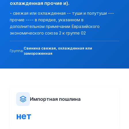
Разреш. прочие:
нет (базовая)
охлажденная прочие и).
Прочие особености:
- свежая или охлажденная -- туши и полутуши ---
Запреты (другие страны):
нет
прочие ---- в порядке, указанном в
Экспорт:
дополнительном примечании Евразийского
Пошлина:
нет
экономического союза 2 к группе 02
Лицензирование:
нет (базовая)
Разреш. прочие:
нет (базовая)
Свинина свежая, охлажденная или
Запреты (другие страны):
нет (базовая)
Группа:
замороженная
Импортная пошлина
нет