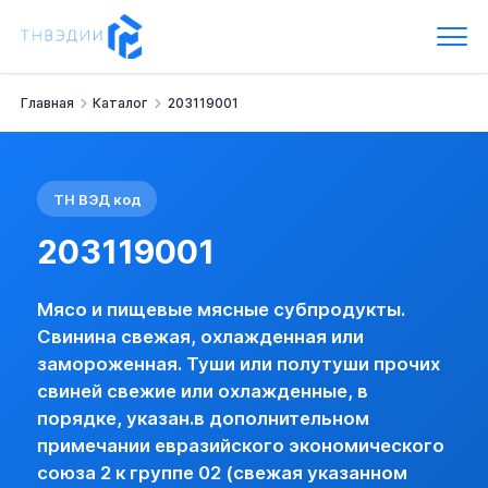
Код ТН ВЭД: 203119001
Мясо и пищевые мясные субпродукты.
Свинина свежая, охлажденная или замороженная.
Туши или полутуши прочих свиней свежие или охлажденные, в
Главная
Каталог
203119001
Наименование:
- свежая или охлажденная -- туши и полутуш
Группа:
Свинина свежая, охлажденная или замороженная
Импортная пошлина:
нет
НДС:
10 %
ТН ВЭД код
Базовая информация
ТУШИ ИЛИ ПОЛУТУШИ ПРОЧИХ СВИНЕЙ СВЕЖИЕ ИЛИ ОХЛ
203119001
Импорт:
Пошлина:
нет
Мясо и пищевые мясные субпродукты.
Акциз:
нет
Свинина свежая, охлажденная или
НДС:
10 % (с указанием преф. ЛП) (базо
замороженная. Туши или полутуши прочих
Пошлина по стране:
есть
свиней свежие или охлажденные, в
Лицензирование:
нет (базовая)
порядке, указан.в дополнительном
Преф. режим для РС:
да
примечании евразийского экономического
Преф. режим для НРС:
нет
Сертификация:
нет
союза 2 к группе 02 (свежая указанном