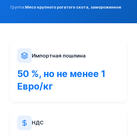
Постановление Правительства N 923 от 13.09.2012г.
Группа:
Мясо крупного рогатого скота, замороженное
Запрет ввоза/вывоза (по стране)
<***> За исключением товаров, предназначенных для детско
Запрещен ввоз в РФ сельскохозяйственной продукции, сырья
Постановление Правительства N 778 от 07.08.14г. (в редакции
Стратегически важный товар
Мясо крупного рогатого скота, домашней птицы, свинина*
Импортная пошлина
Товар попадает в перечень стратегически важных товаров и 
50 %, но не менее 1
Постановление Правительства N 923 от 13.09.2012г.
Подробное описание (в соотв. с классификацией)
Евро/кг
Мясо крупного рогатого скота, свинина, баранина, козляти
Заполнение гр.31:
1. Наименование части туши или отруба.
НДС
2. Описание границ отруба.