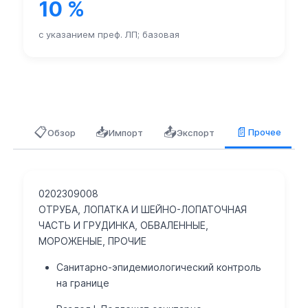
10 %
3. Наличие лицензии.
Подтверждающие документы:
с указанием преф. ЛП; базовая
1. Технологические инструкции.
2. Акты экспертиз или
3. Протоколы испытания или
📋
📥
📤
📄
Прочее
Обзор
Импорт
Экспорт
4. Сертификаты лабораторных анализов.
Управлением товарной номенклатуры ФТС России разработан
0202309008
Письмо ФТС России № 06-42/59089 от 2.12.11г
Особый порядок оформления
ОТРУБА, ЛОПАТКА И ШЕЙНО-ЛОПАТОЧНАЯ
Товары, подвергающиеся быстрой порче, в отношении кото
ЧАСТЬ И ГРУДИНКА, ОБВАЛЕННЫЕ,
МОРОЖЕНЫЕ, ПРОЧИЕ
Постановление Правительства N 994 от 01.08.19г. в редакци
Санитарно-эпидемиологический контроль
См. Решение Совета ЕЭК от 17.10.2022 N 160
на границе
Запрет ввоза/вывоза (по стране)
<*****> За исключением товаров, предназначенных для про