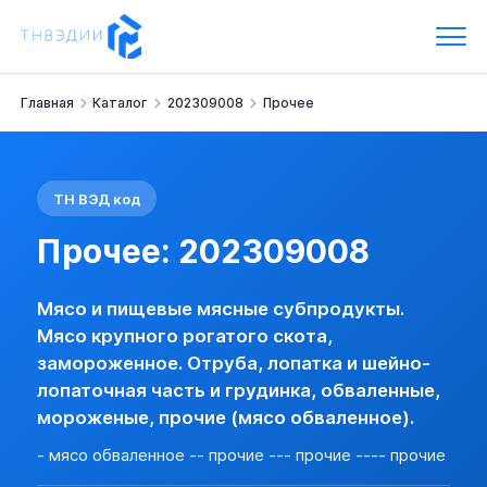
Прочее: 202309008
Мясо и пищевые мясные субпродукты.
Мясо крупного рогатого скота, замороженное.
Отруба, лопатка и шейно-лопаточная часть и грудинка, обва
Главная
Каталог
202309008
Прочее
Наименование:
- мясо обваленное -- прочие --- прочие ----
Группа:
Мясо крупного рогатого скота, замороженное
Импортная пошлина:
50 %, но не менее 1 Евро/кг
НДС:
10 %
ТН ВЭД код
Прочее
0202309008 ОТРУБА, ЛОПАТКА И ШЕЙНО-ЛОПАТОЧНАЯ ЧА
Прочее: 202309008
Санитарно-эпидемиологический контроль на границе
Раздел I. Подлежат санитарно-эпидемиологическому надзор
Мясо и пищевые мясные субпродукты.
Решение Комиссии ТС №299 от 28.05.2010
Мясо крупного рогатого скота,
Стратегически важный товар
замороженное. Отруба, лопатка и шейно-
Стратегически важные ресурсы флоры и фауны:
лопаточная часть и грудинка, обваленные,
Виды дикой флоры и фауны, подпадающие под действие Конве
мороженые, прочие (мясо обваленное).
- мясо обваленное -- прочие --- прочие ---- прочие
Возможно товар попадает в перечень стратегически важных т