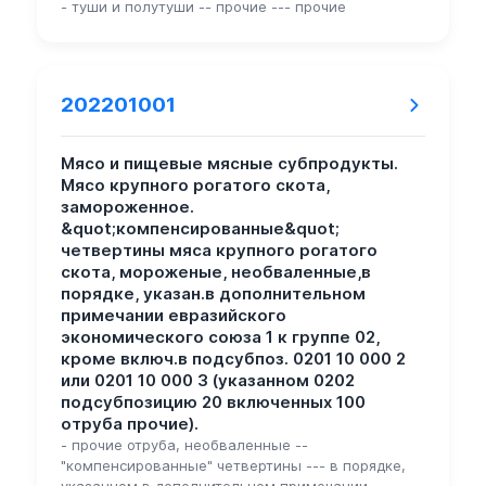
- туши и полутуши -- прочие --- прочие
202201001
Мясо и пищевые мясные субпродукты.
Мясо крупного рогатого скота,
замороженное.
&quot;компенсированные&quot;
четвертины мяса крупного рогатого
скота, мороженые, необваленные,в
порядке, указан.в дополнительном
примечании евразийского
экономического союза 1 к группе 02,
кроме включ.в подсубпоз. 0201 10 000 2
или 0201 10 000 3 (указанном 0202
подсубпозицию 20 включенных 100
отруба прочие).
- прочие отруба, необваленные --
"компенсированные" четвертины --- в порядке,
указанном в дополнительном примечании