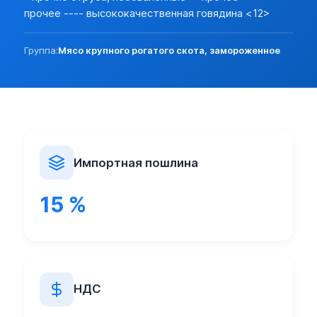
Разреш. прочие:
нет (базовая)
прочее ---- высококачественная говядина <12>
Прочие особености:
Запреты (другие страны):
нет
Группа:
Мясо крупного рогатого скота, замороженное
Экспорт:
Пошлина:
нет
Лицензирование:
нет (базовая)
Разреш. прочие:
нет (базовая)
Запреты (другие страны):
нет
Импортная пошлина
15 %
НДС