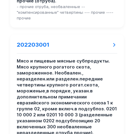
прочие (отруба).
- прочие отруба, необваленные --
"компенсированные" четвертины --- прочие ----
прочие
202203001
Мясо и пищевые мясные субпродукты.
Мясо крупного рогатого скота,
замороженное. Необвален.,
неразделен.или разделен.передние
четвертины крупного рогат.скота,
мороженые,в порядке, указан.в
дополнительном примечании
евразийского экономического союза 1 к
группе 02, кроме включ.в подсубпоз. 0201
10 000 2 или 0201 10 000 3 (разделенные
указанном 0202 подсубпозицию 20
включенных 300 необваленные
неразделенные отруба прочие).