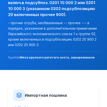
Разреш. прочие:
нет (базовая)
включ.в подсубпоз. 0201 10 000 2 или 0201
Прочие особености:
10 000 3 (указанном 0202 подсубпозицию
Запреты (другие страны):
нет
20 включенных прочее 900).
Экспорт:
- прочие отруба, необваленные -- прочее --- в
Пошлина:
нет
порядке, указанном в дополнительном примечании
Лицензирование:
нет (базовая)
Евразийского экономического союза 1 к группе 02,
Разреш. прочие:
нет (базовая)
кроме включенных в подсубпозицию 0202 20 900 2
Запреты (другие страны):
нет
или 0202 20 900 3
Группа:
Мясо крупного рогатого скота, замороженное
Импортная пошлина