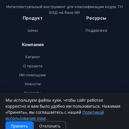
Интеллектуальный инструмент для классификации кодов ТН
ВЭД на базе ИИ
Продукт
Ресурсы
Цены
Поддержка
Компания
Каталог
О проекте
ИИ-помощник
Новости
Контакты
Мы используем файлы куки, чтобы сайт работал
корректно и вам было удобно им пользоваться. Нажимая
«Принять», вы соглашаетесь с нашей
Политикой
© ТНВЭДИИ 2026. Все права защищены.
использования куки
.
Политика конфиденциальности
Принять
Отклонить
Пользовательское соглашение
Политика использования куки