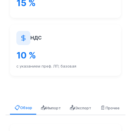
15 %
НДС
10 %
с указанием преф. ЛП; базовая
📥
📤
📄
📋
Обзор
Импорт
Экспорт
Прочее