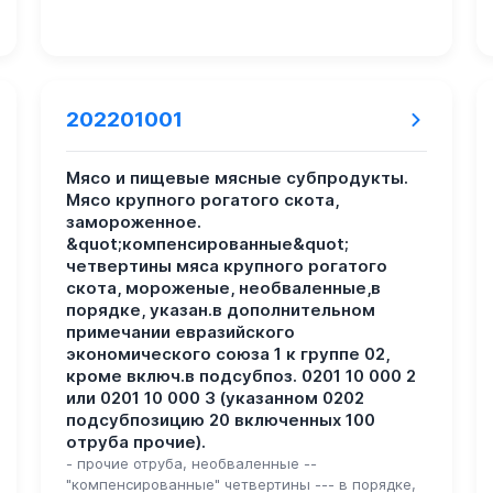
202201001
Мясо и пищевые мясные субпродукты.
Мясо крупного рогатого скота,
замороженное.
&quot;компенсированные&quot;
четвертины мяса крупного рогатого
скота, мороженые, необваленные,в
порядке, указан.в дополнительном
примечании евразийского
экономического союза 1 к группе 02,
кроме включ.в подсубпоз. 0201 10 000 2
или 0201 10 000 3 (указанном 0202
подсубпозицию 20 включенных 100
отруба прочие).
- прочие отруба, необваленные --
"компенсированные" четвертины --- в порядке,