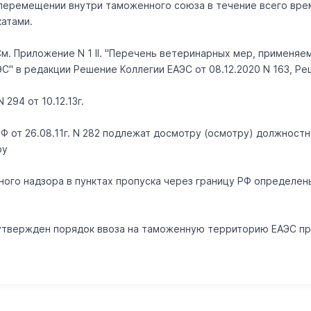
ри перемещении внутри таможенного союза в течение всего вр
атами.
 См. Приложение N 1 II. "Перечень ветеринарных мер, применя
 в редакции Решение Коллегии ЕАЭС от 08.12.2020 N 163, Реше
294 от 10.12.13г.
РФ от 26.08.11г. N 282 подлежат досмотру (осмотру) должнос
ру
ного надзора в пунктах пропуска через границу РФ определе
0 утвержден порядок ввоза на таможенную территорию ЕАЭС п