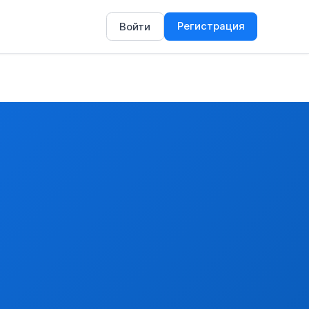
Регистрация
Войти
(прочие говядина высококачественная отруба).
- высококачественная говядина <12>
 ЗАМОРОЖЕННЫЕ, НЕОБВАЛЕННЫЕ
м, указанным в разделе I Приложения 2.7
подпадающих под действие Конвенции, кроме осетровых видо
ных лицензий на экспорт или импорт товаров, в том числе 