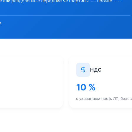
е или разделенные передние четвертины --- прочие ----
 24.11.2023 N 125 "Об утверждении Правил выдачи лицензий 
НИЕ ЧЕТВЕРТИНЫ ВЫСОКОКАЧЕСТВЕННОЙ ГОВЯДИНЫ 12),
е
утри таможенного союза в течение всего времени транспор
1 II. "Перечень ветеринарных мер, применяемых в отношении
НДС
N 282 подлежат досмотру (осмотру) должностными лицами Фе
ктах пропуска через границу РФ определены Постановлением 
10 %
ок ввоза на таможенную территорию ЕАЭС продукции, подле
с указанием преф. ЛП; базо