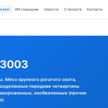
аталог
ИИ-помощник
Новости
О проекте
Контакты
окачественной говядины 12), замороженные, необваленные 
енные или разделенные передние четвертины --- прочие ---
НИЕ ЧЕТВЕРТИНЫ ВЫСОКОКАЧЕСТВЕННОЙ ГОВЯДИНЫ 12),
03003
ы животного происхождения из животных, относящихся к вида
. Мясо крупного рогатого скота,
ихся под угрозой исчезновения, их частей или дериватов, 
разделенные передние четвертины
замороженные, необваленные (прочие
 см. Приложение 5
).
ановлен Порядок выдачи генеральных, разовых и исключитель