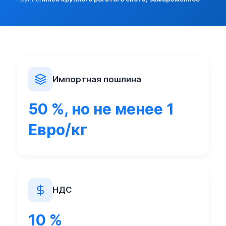
Разреш. прочие:
нет (базовая)
Прочие особености:
Запреты (другие страны):
нет
Экспорт:
Пошлина:
нет
Лицензирование:
нет (базовая)
Разреш. прочие:
нет (базовая)
Импортная пошлина
Запреты (другие страны):
нет
50 %, но не менее 1
Евро/кг
НДС
10 %