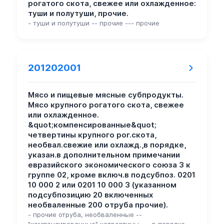
рогатого скота, свежее или охлажденное:
туши и полутуши, прочие.
- туши и полутуши -- прочие --- прочие
201202001
Мясо и пищевые мясные субпродукты.
Мясо крупного рогатого скота, свежее
или охлажденное.
&quot;компенсированные&quot;
четвертины крупного рог.скота,
необвал.свежие или охлажд.,в порядке,
указан.в дополнительном примечании
евразийского экономического союза 3 к
группе 02, кроме включ.в подсубпоз. 0201
10 000 2 или 0201 10 000 3 (указанном
подсубпозицию 20 включенных
необваленные 200 отруба прочие).
- прочие отруба, необваленные --
"компенсированные" четвертины --- в порядке,