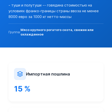
Разреш. прочие:
нет (базовая)
- туши и полутуши -- говядина стоимостью на
Прочие особености:
условиях франко-границы страны ввоза не менее
Запреты (другие страны):
нет
8000 евро за 1000 кг нетто-массы
Экспорт:
Пошлина:
нет
Мясо крупного рогатого скота, свежее или
Лицензирование:
нет (базовая)
Группа:
охлажденное
Разреш. прочие:
нет (базовая)
Запреты (другие страны):
нет
Импортная пошлина
15 %