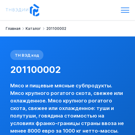
Код ТН ВЭД: 201100002
Мясо и пищевые мясные субпродукты.
Мясо крупного рогатого скота, свежее или охлажденное.
Мясо крупного рогатого скота, свежее или охлажденное: туш
Главная
Каталог
201100002
Наименование:
- туши и полутуши -- говядина стоимостью 
Группа:
Мясо крупного рогатого скота, свежее или охлажде
Импортная пошлина:
15 %
НДС:
10 %
ТН ВЭД код
Базовая информация
МЯСО КРУПНОГО РОГАТОГО СКОТА, СВЕЖЕЕ ИЛИ ОХЛАЖДЕ
201100002
Импорт:
Пошлина:
15 %
Мясо и пищевые мясные субпродукты.
Акциз:
нет
Мясо крупного рогатого скота, свежее или
НДС:
10 % (с указанием преф. ЛП) (базо
охлажденное. Мясо крупного рогатого
Пошлина по стране:
есть
скота, свежее или охлажденное: туши и
Лицензирование:
нет (базовая)
полутуши, говядина стоимостью на
Преф. режим для РС:
нет
условиях франко-границы страны ввоза не
Преф. режим для НРС:
нет
Сертификация:
нет
менее 8000 евро за 1000 кг нетто-массы.