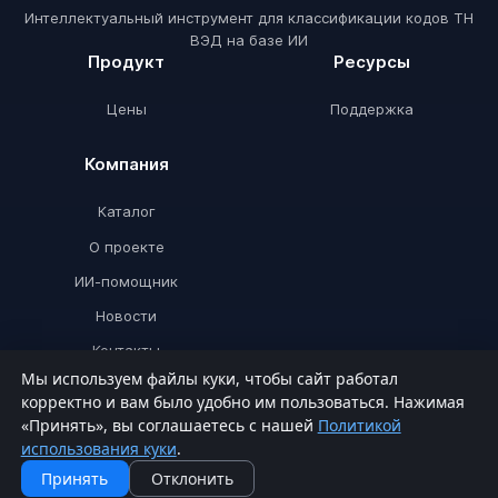
Интеллектуальный инструмент для классификации кодов ТН
ВЭД на базе ИИ
Продукт
Ресурсы
Цены
Поддержка
Компания
Каталог
О проекте
ИИ-помощник
Новости
Контакты
Мы используем файлы куки, чтобы сайт работал
корректно и вам было удобно им пользоваться. Нажимая
«Принять», вы соглашаетесь с нашей
Политикой
© ТНВЭДИИ 2026. Все права защищены.
использования куки
.
Политика конфиденциальности
Принять
Отклонить
Пользовательское соглашение
Политика использования куки