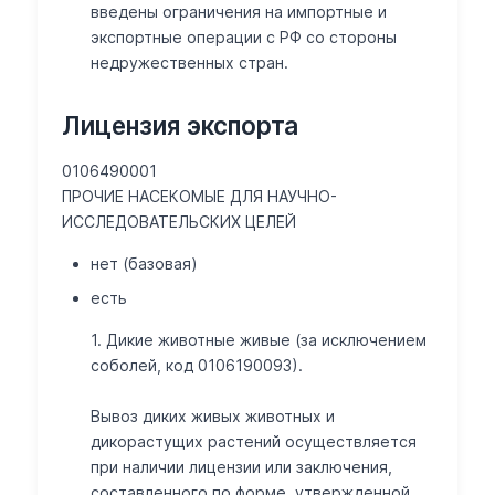
Клещи, нематоды и насекомые живые для научно-исследова
введены ограничения на импортные и
экспортные операции с РФ со стороны
Вывоз из Российской Федерации каждой партии подкарантин
недружественных стран.
Постановление Правительства РФ от 19.09.2015 N 995.
Лицензия экспорта
Решение Комиссии ТС №318 от 18.06.2010 в редакции Решения
0106490001
см. Решение Совета ЕЭК от 30.11.2016 N 158
ПРОЧИЕ НАСЕКОМЫЕ ДЛЯ НАУЧНО-
ИССЛЕДОВАТЕЛЬСКИХ ЦЕЛЕЙ
нет (базовая)
есть
1. Дикие животные живые (за исключением
соболей, код 0106190093).
Вывоз диких живых животных и
дикорастущих растений осуществляется
при наличии лицензии или заключения,
составленного по форме, утвержденной