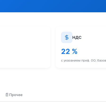
НДС
22 %
с указанием преф. ОО; базо
📄
Прочее