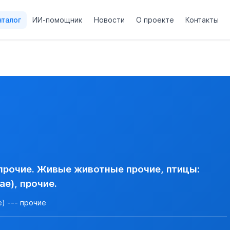
аталог
ИИ-помощник
Новости
О проекте
Контакты
hollandiae), прочие.
ndiae) --- прочие
AIUS NOVAEHOLLANDIAE), ПРОЧИЕ
овая)
рочие. Живые животные прочие, птицы:
ae), прочие.
e) --- прочие