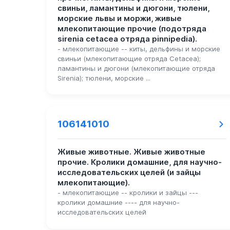
свиньи, ламантины и дюгони, тюлени,
морские львы и моржи, живые
млекопитающие прочие (подотряда
sirenia cetacea отряда pinnipedia).
- млекопитающие -- киты, дельфины и морские
свиньи (млекопитающие отряда Cetacea);
ламантины и дюгони (млекопитающие отряда
Sirenia); тюлени, морские ...
106141010
Живые животные. Живые животные
прочие. Кролики домашние, для научно-
исследовательских целей (и зайцы
млекопитающие).
- млекопитающие -- кролики и зайцы ---
кролики домашние ---- для научно-
исследовательских целей