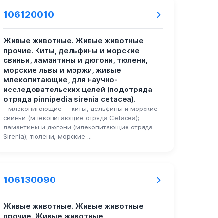
106120010
Живые животные. Живые животные
прочие. Киты, дельфины и морские
свиньи, ламантины и дюгони, тюлени,
морские львы и моржи, живые
млекопитающие, для научно-
исследовательских целей (подотряда
отряда pinnipedia sirenia cetacea).
- млекопитающие -- киты, дельфины и морские
свиньи (млекопитающие отряда Cetacea);
ламантины и дюгони (млекопитающие отряда
Sirenia); тюлени, морские ...
106130090
Живые животные. Живые животные
прочие. Живые животные