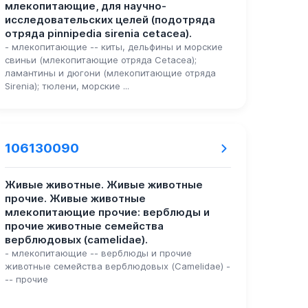
млекопитающие, для научно-
исследовательских целей (подотряда
отряда pinnipedia sirenia cetacea).
- млекопитающие -- киты, дельфины и морские
свиньи (млекопитающие отряда Cetacea);
ламантины и дюгони (млекопитающие отряда
Sirenia); тюлени, морские ...
106130090
Живые животные. Живые животные
прочие. Живые животные
млекопитающие прочие: верблюды и
прочие животные семейства
верблюдовых (camelidae).
- млекопитающие -- верблюды и прочие
животные семейства верблюдовых (Camelidae) -
-- прочие