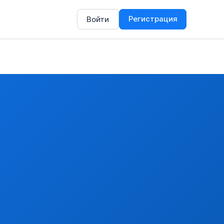
Регистрация
Войти
оменклатуре и в объеме, которые устанавливаются в соотве
вом Республики Абхазия о режиме торговли товарами от 28 м
, находящимися под угрозой исчезновения, от 3 марта 1973