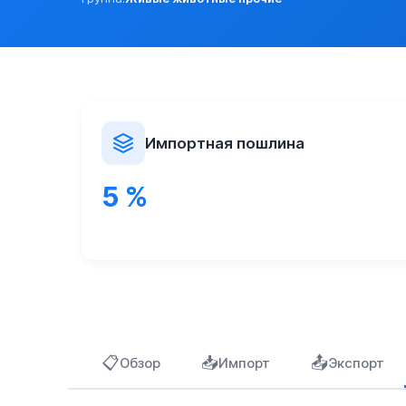
Возможно товар попадает в перечень стратегически важных т
Постановление Правительства N 923 от 13.09.2012г.
Импортная пошлина
5 %
📋
📥
📤
Обзор
Импорт
Экспорт