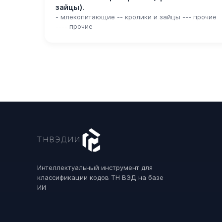
зайцы).
- млекопитающие -- кролики и зайцы --- прочие
---- прочие
Интеллектуальный инструмент для
классификации кодов ТН ВЭД на базе
ИИ