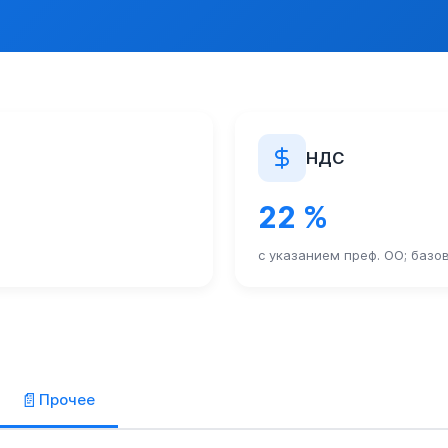
оваров и ресурсов для целей статьи 226.1 Уголовного кодек
НДС
22 %
с указанием преф. ОО; базо
📄
Прочее