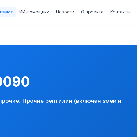
аталог
ИИ-помощник
Новости
О проекте
Контакты
чие
АХ)
0090
происходящих из РФ, при вывозе в Республику Абхазию по н
 между Правительством Российской Федерации и Правительст
очие. Прочие рептилии (включая змей и
нции о международной торговле видами дикой фауны и флоры