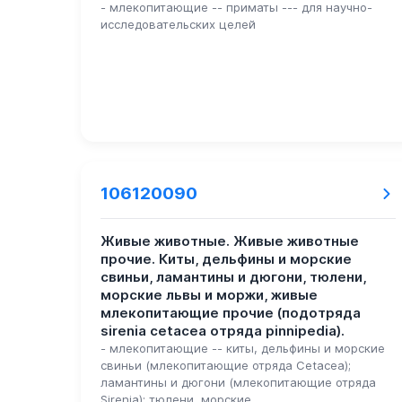
- млекопитающие -- приматы --- для научно-
исследовательских целей
106120090
Живые животные. Живые животные
прочие. Киты, дельфины и морские
свиньи, ламантины и дюгони, тюлени,
морские львы и моржи, живые
млекопитающие прочие (подотряда
sirenia cetacea отряда pinnipedia).
- млекопитающие -- киты, дельфины и морские
свиньи (млекопитающие отряда Cetacea);
ламантины и дюгони (млекопитающие отряда
Sirenia); тюлени, морские ...