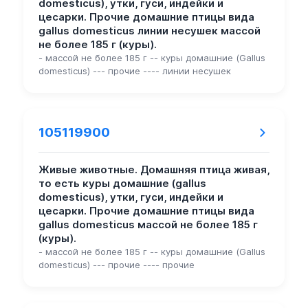
domesticus), утки, гуси, индейки и
цесарки. Прочие домашние птицы вида
gallus domesticus линии несушек массой
не более 185 г (куры).
- массой не более 185 г -- куры домашние (Gallus
domesticus) --- прочие ---- линии несушек
105119900
Живые животные. Домашняя птица живая,
то есть куры домашние (gallus
domesticus), утки, гуси, индейки и
цесарки. Прочие домашние птицы вида
gallus domesticus массой не более 185 г
(куры).
- массой не более 185 г -- куры домашние (Gallus
domesticus) --- прочие ---- прочие