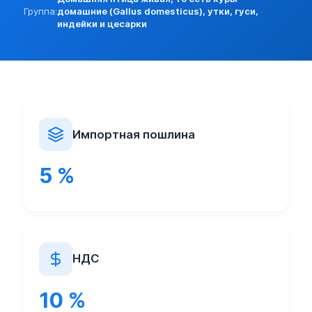
Разреш. прочие:
нет (базовая)
Группа:
домашние (Gallus domesticus), утки, гуси,
Прочие особености:
индейки и цесарки
Запреты (другие страны):
нет
Экспорт:
Пошлина:
нет
Лицензирование:
нет (базовая)
Разреш. прочие:
нет (базовая)
Запреты (другие страны):
нет
Импортная пошлина
5 %
НДС
10 %