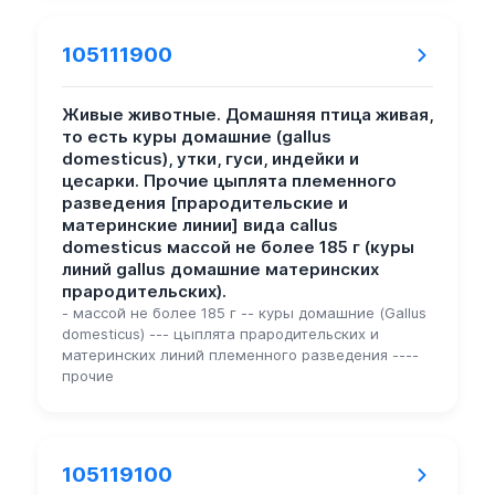
105111900
Живые животные. Домашняя птица живая,
то есть куры домашние (gallus
domesticus), утки, гуси, индейки и
цесарки. Прочие цыплята племенного
разведения [прародительские и
материнские линии] вида callus
domesticus массой не более 185 г (куры
линий gallus домашние материнских
прародительских).
- массой не более 185 г -- куры домашние (Gallus
domesticus) --- цыплята прародительских и
материнских линий племенного разведения ----
прочие
105119100