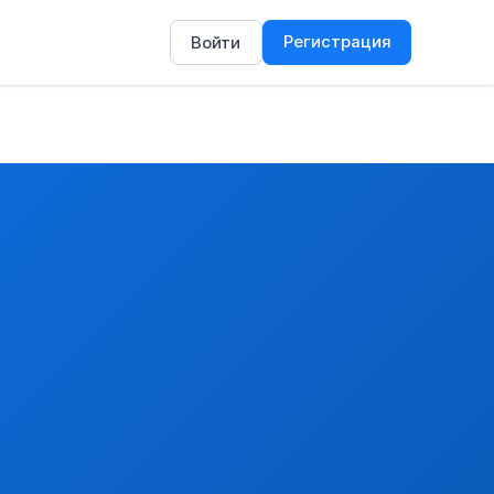
Регистрация
Войти
ого по форме, утвержденной Решением Коллегии ЕЭК от 16 м
.2022 N 95
ных лицензий на экспорт или импорт товаров, в том числе 