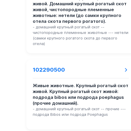
живой. Домашний крупный рогатый скот
живой, чистопородные племенные
животные: нетели (до самки крупного
отела скота первого рогатого).
- домашний крупный рогатый скот --
чистопородные племенные животные --- нетели
(самки крупного рогатого скота до первого
отела)
102290500
Живые животные. Крупный рогатый скот
живой. Крупный рогатый скот живой:
подрода bibos или подрода poephagus
(прочие домашний).
- домашний крупный рогатый скот -- прочие ---
подрода Bibos или подрода Poephagus