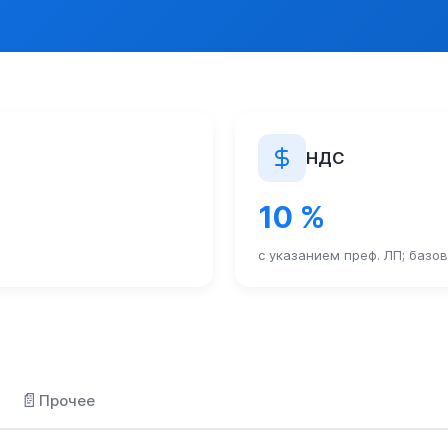
ановлен Порядок выдачи генеральных, разовых и исключитель
 24.11.2023 N 125 "Об утверждении Правил выдачи лицензий 
астений осуществляется при наличии лицензии или заключени
Решения Коллегии ЕЭК от 04.10.2021 N 134
НДС
10 %
ановлен Порядок выдачи генеральных, разовых и исключитель
с указанием преф. ЛП; базо
 24.11.2023 N 125 "Об утверждении Правил выдачи лицензий 
ихся под угрозой исчезновения, их частей или дериватов, 
 см. Приложение 5
ановлен Порядок выдачи генеральных, разовых и исключитель
📄
Прочее
 24.11.2023 N 125 "Об утверждении Правил выдачи лицензий 