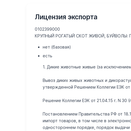
0102399000 КРУПНЫЙ РОГАТЫЙ СКОТ ЖИВОЙ, БУЙВОЛЫ: 
нет (базовая)
Лицензия экспорта
Ветеринарный сертификат
При ввозе, вывозе, транзите, а также при перемещении вн
0102399000
Решение Комиссии ТС N 317 от 18.06.10г. См. Приложение N 
КРУПНЫЙ РОГАТЫЙ СКОТ ЖИВОЙ, БУЙВОЛЫ: 
Cм. приложение к Решению Коллегии ЕЭК N 294 от 10.12.13г.
нет (базовая)
есть
В соответствии с приказом Минсельхоза РФ от 26.08.11г. 
1. Дикие животные живые (за исключением
Правила осуществления госуд. ветеринарного надзора в пун
Решением Совета ЕЭК от 12.11.2021 N 130 утвержден поряд
Вывоз диких живых животных и дикорасту
утвержденной Решением Коллегии ЕЭК от 16
Решение Коллегии ЕЭК от 21.04.15 г. N 30 
Постановлением Правительства РФ от 18.1
импорт товаров, в том числе в электрон
одностороннем порядке, порядок выдачи р