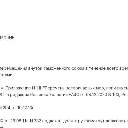
ПРОЧИЕ
ри перемещении внутри таможенного союза в течение всего вр
атами.
 См. Приложение N 1 II. "Перечень ветеринарных мер, применя
 в редакции Решение Коллегии ЕАЭС от 08.12.2020 N 163, Реше
294 от 10.12.13г.
РФ от 26.08.11г. N 282 подлежат досмотру (осмотру) должнос
ру