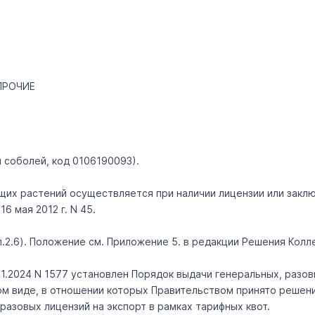
ПРОЧИЕ
утри таможенного союза в течение всего времени транспор
1 II. "Перечень ветеринарных мер, применяемых в отношении
ПРОЧИЕ
N 282 подлежат досмотру (осмотру) должностными лицами Фе
 соболей, код 0106190093).
ктах пропуска через границу РФ определены Постановлением 
ок ввоза на таможенную территорию ЕАЭС продукции, подле
щих растений осуществляется при наличии лицензии или заклю
 мая 2012 г. N 45.
(п.2.6). Положение см. Приложение 5. в редакции Решения Колл
1.2024 N 1577 установлен Порядок выдачи генеральных, разов
ном виде, в отношении которых Правительством принято решен
азовых лицензий на экспорт в рамках тарифных квот.