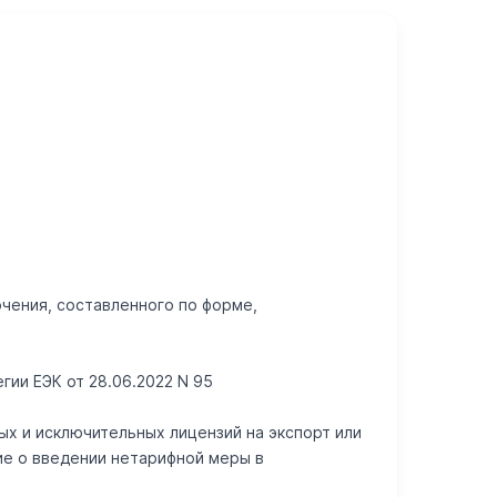
тировки должны сопровождаться ветеринарными сертификата
 подконтрольных товаров, ввозимых на таможенную территори
деральной службы по ветеринарному и фитосанитарному надз
Правительства РФ от 29.06.2011 N 501
жащей обязательной оценке соответствия.
чения, составленного по форме,
егии ЕЭК от 28.06.2022 N 95
ых и исключительных лицензий на экспорт или
ие о введении нетарифной меры в