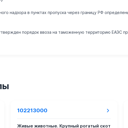
ного надзора в пунктах пропуска через границу РФ определе
0 утвержден порядок ввоза на таможенную территорию ЕАЭС п
пы
102213000
Живые животные. Крупный рогатый скот