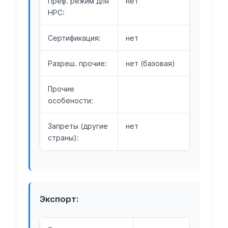
Преф. режим для
нет
НРС:
Сертификация:
нет
Разреш. прочие:
нет (базовая)
Прочие
особености:
Запреты (другие
нет
страны):
Экспорт: