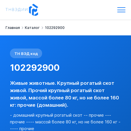
Код ТН ВЭД: 102292900
Живые животные.
Крупный рогатый скот живой.
Прочий крупный рогатый скот живой, массой более 80 кг, но н
Главная
Каталог
102292900
Наименование:
- домашний крупный рогатый скот -- прочие --
Группа:
Крупный рогатый скот живой
Импортная пошлина:
5 %
НДС:
10 %
ТН ВЭД код
Базовая информация
ПРОЧИЙ КРУПНЫЙ РОГАТЫЙ СКОТ ЖИВОЙ, МАССОЙ БОЛЕЕ 80
102292900
Импорт:
Пошлина:
5 %
Живые животные. Крупный рогатый скот
Акциз:
нет
живой. Прочий крупный рогатый скот
НДС:
10 % (с указанием преф. ЛП) (базо
живой, массой более 80 кг, но не более 160
Пошлина по стране:
есть
кг: прочие (домашний).
Лицензирование:
нет (базовая)
Преф. режим для РС:
да
- домашний крупный рогатый скот -- прочие ---
Преф. режим для НРС:
нет
прочие ---- массой более 80 кг, но не более 160 кг -
Сертификация:
нет
---- прочие